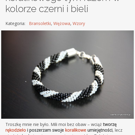
kolorze czerni i bieli
Kategoria:
Bransoletki
,
Wężowa
,
Wzory
Troszkę mnie nie było. Mili moi bez obaw – wciąż
tworzę
rękodzieło
i poszerzam swoje
koralikowe
umiejętności
, lecz