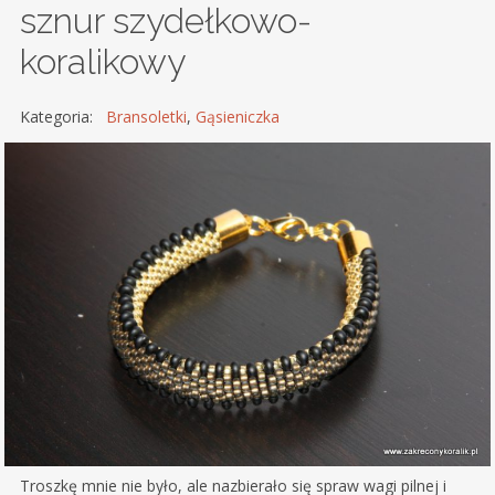
sznur szydełkowo-
koralikowy
Kategoria:
Bransoletki
,
Gąsieniczka
Troszkę mnie nie było, ale nazbierało się spraw wagi pilnej i