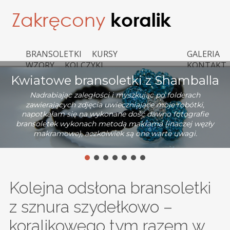
BRANSOLETKI
KURSY
GALERIA
WZORY
KOLCZYKI
KONTAKT
DEKORACJE
PRZEPISY
POZOSTAŁE
Sylwestrowa błyskotka – sznur
turecki z koralików
Dziś chciałabym przedstawić Wam moją propozycję
bransoletki sylwestrowej.
Kolejna odsłona bransoletki
z sznura szydełkowo –
koralikowego tym razem w