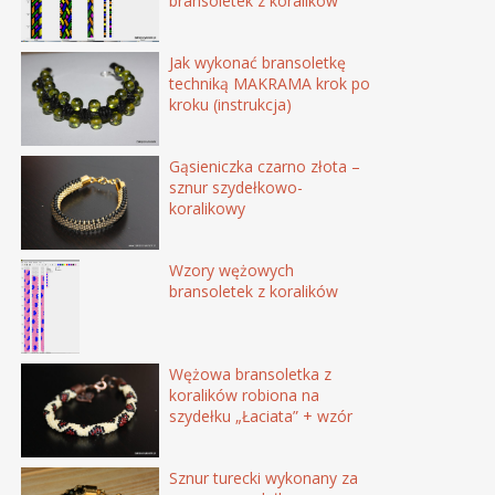
bransoletek z koralików
Jak wykonać bransoletkę
techniką MAKRAMA krok po
kroku (instrukcja)
Gąsieniczka czarno złota –
sznur szydełkowo-
koralikowy
Wzory wężowych
bransoletek z koralików
Wężowa bransoletka z
koralików robiona na
szydełku „Łaciata” + wzór
Sznur turecki wykonany za