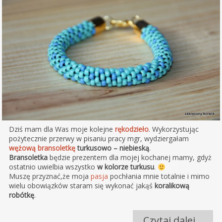
Dziś mam dla Was moje kolejne
rękodzieło
. Wykorzystując
pożytecznie przerwy w pisaniu pracy mgr, wydziergałam
wężową bransoletkę
turkusowo – niebieską
.
Bransoletka
będzie prezentem dla mojej kochanej mamy, gdyż
ostatnio uwielbia wszystko
w kolorze turkusu
.
Muszę przyznać,że moja
pasja
pochłania mnie totalnie i mimo
wielu obowiązków staram się wykonać jakąś
koralikową
robótkę
.
Czytaj dalej…