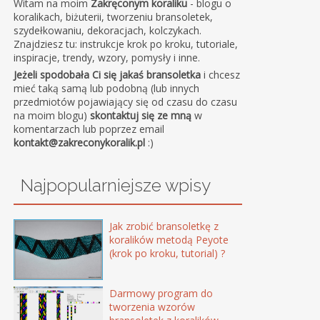
Witam na moim
Zakręconym koraliku
- blogu o
koralikach, biżuterii, tworzeniu bransoletek,
szydełkowaniu, dekoracjach, kolczykach.
Znajdziesz tu: instrukcje krok po kroku, tutoriale,
inspiracje, trendy, wzory, pomysły i inne.
Jeżeli spodobała Ci się jakaś bransoletka
i chcesz
mieć taką samą lub podobną (lub innych
przedmiotów pojawiający się od czasu do czasu
na moim blogu)
skontaktuj się ze mną
w
komentarzach lub poprzez email
kontakt@zakreconykoralik.pl
:)
Najpopularniejsze wpisy
Jak zrobić bransoletkę z
koralików metodą Peyote
(krok po kroku, tutorial) ?
Darmowy program do
tworzenia wzorów