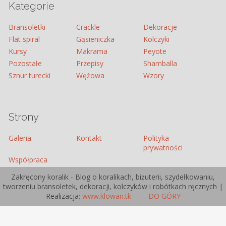
Kategorie
Bransoletki
Crackle
Dekoracje
Flat spiral
Gąsieniczka
Kolczyki
Kursy
Makrama
Peyote
Pozostałe
Przepisy
Shamballa
Sznur turecki
Wężowa
Wzory
Strony
Galeria
Kontakt
Polityka
prywatności
Współpraca
Zakręcony koralik - Blog o koralikach, biżuterii, szydełkowaniu,
tworzeniu bransoletek, dekoracji, kolczyków i robótkach ręcznych |
Realizacja:
www.klowan.tk
DO GÓRY