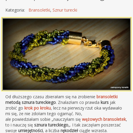
Kategoria:
Bransoletki
,
Sznur turecki
Od dłuższego czasu zbierałam się na zrobienie
bransoletki
metodą sznura tureckiego
. Znalazłam co prawda
kurs
jak
zrobić go
krok po kroku
, lecz na pierwszy rzut oka wydawało
mi się, że nie zdołam tego ogarnąć. No,
ale powiedziałam sobie „nauczyłam się
wężowych bransoletek
,
to i nauczę się
sznura tureckiego
„. I tak zaczęłam poszerzać
swoje
umiejętności
, a liczba
rękodzieł
ciągle wzrasta.