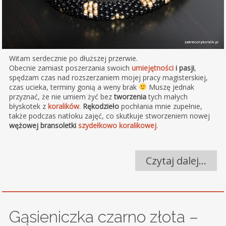
Witam serdecznie po dłuższej przerwie.
Obecnie zamiast poszerzania swoich
umiejętności
i pasji
,
spędzam czas nad rozszerzaniem mojej pracy magisterskiej,
czas ucieka, terminy gonią a weny brak
Muszę jednak
przyznać, że nie umiem żyć bez
tworzenia
tych małych
błyskotek z
koralików
.
Rękodzieło
pochłania mnie zupełnie,
także podczas natłoku zajęć, co skutkuje stworzeniem nowej
wężowej bransoletki
szydełkowo koralikowej
.
Czytaj dalej…
Gąsieniczka czarno złota –