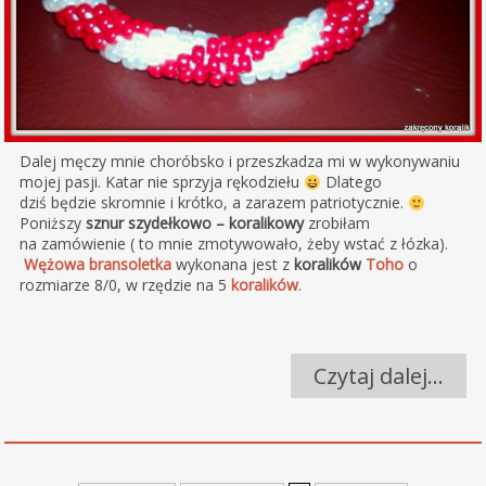
Dalej męczy mnie choróbsko i przeszkadza mi w wykonywaniu
mojej pasji. Katar nie sprzyja rękodziełu
Dlatego
dziś będzie skromnie i krótko, a zarazem patriotycznie.
Poniższy
sznur szydełkowo – koralikowy
zrobiłam
na zamówienie ( to mnie zmotywowało, żeby wstać z łózka).
Wężowa bransoletka
wykonana jest z
koralików
Toho
o
rozmiarze 8/0, w rzędzie na 5
koralików
.
Czytaj dalej…