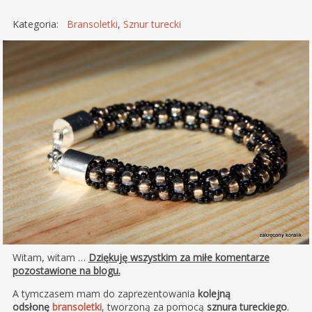
Kategoria:
Bransoletki
,
Sznur turecki
Witam, witam …
Dziękuję wszystkim za miłe komentarze
pozostawione na blogu.
A tymczasem mam do zaprezentowania
kolejną
odsłonę
bransoletki
, tworzoną za pomocą
sznura tureckiego
.