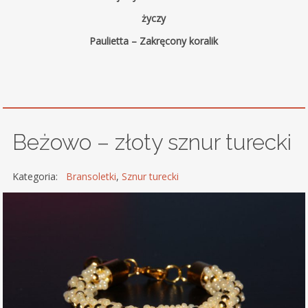
życzy
Paulietta – Zakręcony koralik
Beżowo – złoty sznur turecki
Kategoria:
Bransoletki
,
Sznur turecki