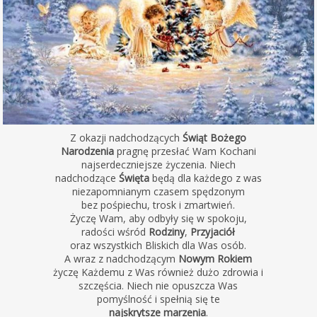
Z okazji nadchodzących
Świąt Bożego
Narodzenia
pragnę przesłać Wam Kochani
najserdeczniejsze życzenia. Niech
nadchodzące
Święta
będą dla każdego z was
niezapomnianym czasem spędzonym
bez pośpiechu, trosk i zmartwień.
Życzę Wam, aby odbyły się w spokoju,
radości wśród
Rodziny
,
Przyjaciół
oraz wszystkich Bliskich dla Was osób.
A wraz z nadchodzącym
Nowym Rokiem
życzę Każdemu z Was również dużo zdrowia i
szczęścia. Niech nie opuszcza Was
pomyślność i spełnią się te
najskrytsze marzenia
.