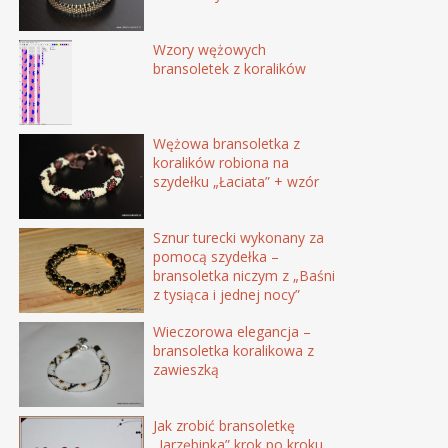
Wzory wężowych
bransoletek z koralików
Wężowa bransoletka z
koralików robiona na
szydełku „Łaciata” + wzór
Sznur turecki wykonany za
pomocą szydełka –
bransoletka niczym z „Baśni
z tysiąca i jednej nocy”
Wieczorowa elegancja –
bransoletka koralikowa z
zawieszką
Jak zrobić bransoletkę
„Jarzębinka” krok po kroku