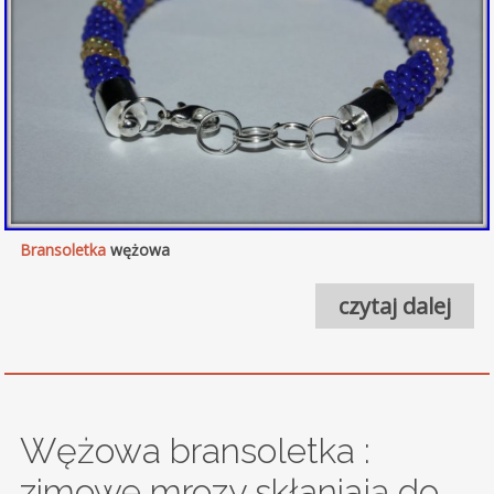
Bransoletka
wężowa
czytaj dalej
Wężowa bransoletka :
zimowe mrozy skłaniają do