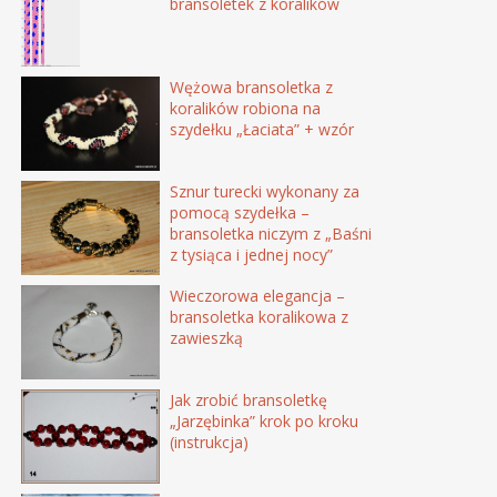
bransoletek z koralików
Wężowa bransoletka z
koralików robiona na
szydełku „Łaciata” + wzór
Sznur turecki wykonany za
pomocą szydełka –
bransoletka niczym z „Baśni
z tysiąca i jednej nocy”
Wieczorowa elegancja –
bransoletka koralikowa z
zawieszką
Jak zrobić bransoletkę
„Jarzębinka” krok po kroku
(instrukcja)