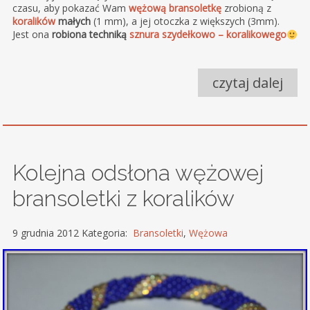
czasu, aby pokazać Wam
wężową bransoletkę
zrobioną z
koralików
małych
(1 mm), a jej otoczka z większych (3mm).
Jest ona
robiona techniką
sznura szydełkowo – koralikowego
czytaj dalej
Kolejna odsłona wężowej
bransoletki z koralików
9 grudnia 2012 Kategoria:
Bransoletki
,
Wężowa