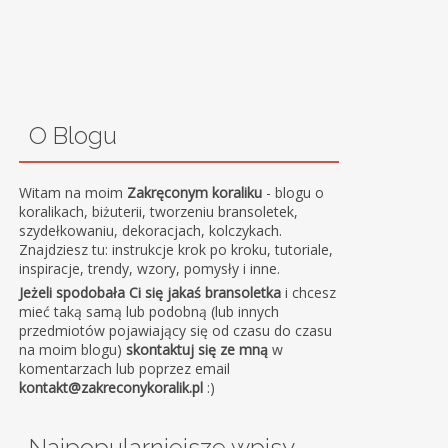
O Blogu
Witam na moim
Zakręconym koraliku
- blogu o
koralikach, biżuterii, tworzeniu bransoletek,
szydełkowaniu, dekoracjach, kolczykach.
Znajdziesz tu: instrukcje krok po kroku, tutoriale,
inspiracje, trendy, wzory, pomysły i inne.
Jeżeli spodobała Ci się jakaś bransoletka
i chcesz
mieć taką samą lub podobną (lub innych
przedmiotów pojawiający się od czasu do czasu
na moim blogu)
skontaktuj się ze mną
w
komentarzach lub poprzez email
kontakt@zakreconykoralik.pl
:)
Najpopularniejsze wpisy