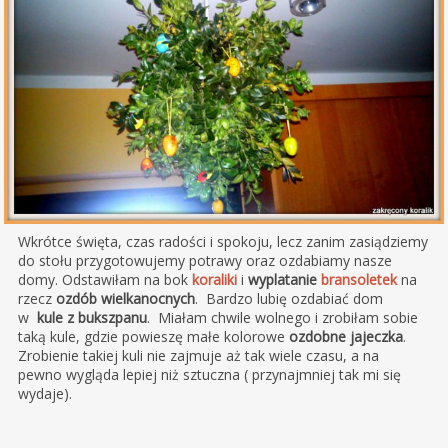
Wkrótce święta, czas radości i spokoju, lecz zanim zasiądziemy
do stołu przygotowujemy potrawy oraz ozdabiamy nasze
domy. Odstawiłam na bok
koraliki
i
wyplatanie
bransoletek
na
rzecz
ozdób wielkanocnych
. Bardzo lubię ozdabiać dom
w
kule z bukszpanu
. Miałam chwile wolnego i zrobiłam sobie
taką kule, gdzie powieszę małe kolorowe
ozdobne jajeczka
.
Zrobienie takiej kuli nie zajmuje aż tak wiele czasu, a na
pewno wygląda lepiej niż sztuczna ( przynajmniej tak mi się
wydaje).