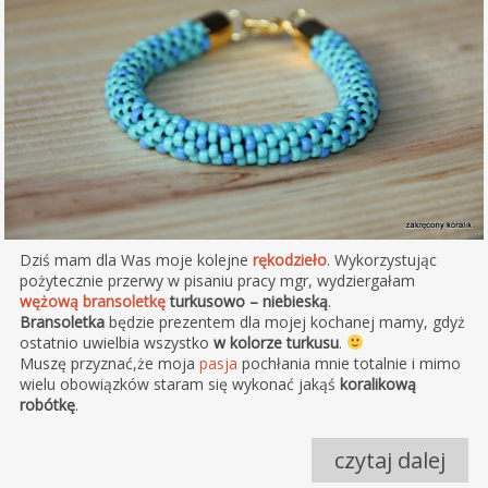
Dziś mam dla Was moje kolejne
rękodzieło
. Wykorzystując
pożytecznie przerwy w pisaniu pracy mgr, wydziergałam
wężową bransoletkę
turkusowo – niebieską
.
Bransoletka
będzie prezentem dla mojej kochanej mamy, gdyż
ostatnio uwielbia wszystko
w kolorze turkusu
.
Muszę przyznać,że moja
pasja
pochłania mnie totalnie i mimo
wielu obowiązków staram się wykonać jakąś
koralikową
robótkę
.
czytaj dalej