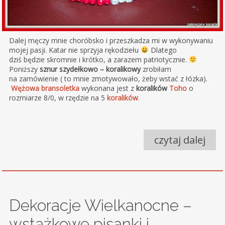
Dalej męczy mnie choróbsko i przeszkadza mi w wykonywaniu
mojej pasji. Katar nie sprzyja rękodziełu
Dlatego
dziś będzie skromnie i krótko, a zarazem patriotycznie.
Poniższy
sznur szydełkowo – koralikowy
zrobiłam
na zamówienie ( to mnie zmotywowało, żeby wstać z łózka).
Wężowa bransoletka
wykonana jest z
koralików
Toho
o
rozmiarze 8/0, w rzędzie na 5
koralików
.
czytaj dalej
Dekoracje Wielkanocne –
wstążkowe pisanki i