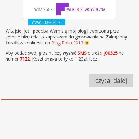
Witajcie, jeśli podoba Wam się mój
blog
i tworzona prze
zemnie
biżuteria
to
zapraszam do głosowania
na
Zakręcony
koralik
w konkursie na
Blog Roku 2013
Aby oddać swój głos należy
wysłać
SMS
o treści
J00325
na
numer
7122
.
Koszt sms-a to tylko 1,23zł, lecz …
czytaj dalej