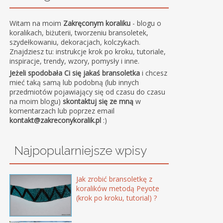
Witam na moim
Zakręconym koraliku
- blogu o
koralikach, biżuterii, tworzeniu bransoletek,
szydełkowaniu, dekoracjach, kolczykach.
Znajdziesz tu: instrukcje krok po kroku, tutoriale,
inspiracje, trendy, wzory, pomysły i inne.
Jeżeli spodobała Ci się jakaś bransoletka
i chcesz
mieć taką samą lub podobną (lub innych
przedmiotów pojawiający się od czasu do czasu
na moim blogu)
skontaktuj się ze mną
w
komentarzach lub poprzez email
kontakt@zakreconykoralik.pl
:)
Najpopularniejsze wpisy
Jak zrobić bransoletkę z
koralików metodą Peyote
(krok po kroku, tutorial) ?