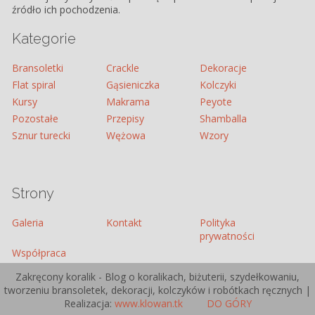
źródło ich pochodzenia.
Kategorie
Bransoletki
Crackle
Dekoracje
Flat spiral
Gąsieniczka
Kolczyki
Kursy
Makrama
Peyote
Pozostałe
Przepisy
Shamballa
Sznur turecki
Wężowa
Wzory
Strony
Galeria
Kontakt
Polityka
prywatności
Współpraca
Zakręcony koralik - Blog o koralikach, biżuterii, szydełkowaniu,
tworzeniu bransoletek, dekoracji, kolczyków i robótkach ręcznych |
Realizacja:
www.klowan.tk
DO GÓRY