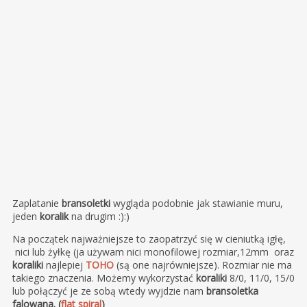
Zaplatanie
bransoletki
wygląda podobnie jak stawianie muru,
jeden
koralik
na drugim :):)
Na początek najważniejsze to zaopatrzyć się w cieniutką igłę,
nici lub żyłkę (ja używam nici monofilowej rozmiar,12mm oraz
koraliki
najlepiej
TOHO
(są one najrówniejsze). Rozmiar nie ma
takiego znaczenia. Możemy wykorzystać
koraliki
8/0, 11/0, 15/0
lub połączyć je ze sobą wtedy wyjdzie nam
bransoletka
falowana. (
flat spiral
)