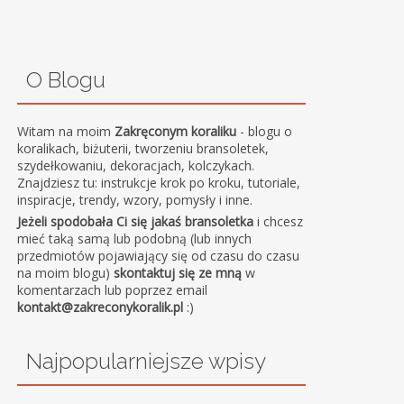
O Blogu
Witam na moim
Zakręconym koraliku
- blogu o
koralikach, biżuterii, tworzeniu bransoletek,
szydełkowaniu, dekoracjach, kolczykach.
Znajdziesz tu: instrukcje krok po kroku, tutoriale,
inspiracje, trendy, wzory, pomysły i inne.
Jeżeli spodobała Ci się jakaś bransoletka
i chcesz
mieć taką samą lub podobną (lub innych
przedmiotów pojawiający się od czasu do czasu
na moim blogu)
skontaktuj się ze mną
w
komentarzach lub poprzez email
kontakt@zakreconykoralik.pl
:)
Najpopularniejsze wpisy