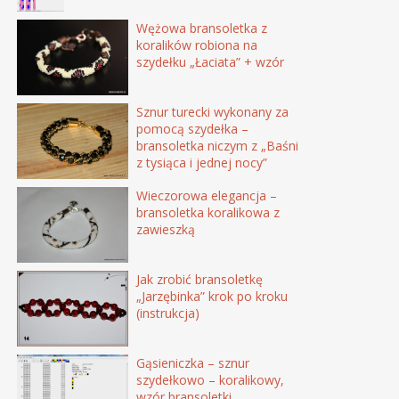
Wężowa bransoletka z
koralików robiona na
szydełku „Łaciata” + wzór
Sznur turecki wykonany za
pomocą szydełka –
bransoletka niczym z „Baśni
z tysiąca i jednej nocy”
Wieczorowa elegancja –
bransoletka koralikowa z
zawieszką
Jak zrobić bransoletkę
„Jarzębinka” krok po kroku
(instrukcja)
Gąsieniczka – sznur
szydełkowo – koralikowy,
wzór bransoletki