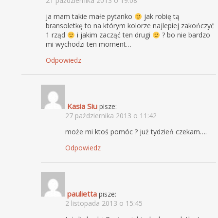
21 października 2013 o 19:08
ja mam takie małe pytanko
jak robię tą
bransoletkę to na którym kolorze najlepiej zakończyć
1 rząd
i jakim zacząć ten drugi
? bo nie bardzo
mi wychodzi ten moment…
Odpowiedz
Kasia Siu
pisze:
27 października 2013 o 11:42
może mi ktoś pomóc ? już tydzień czekam….
Odpowiedz
paulietta
pisze:
2 listopada 2013 o 15:45