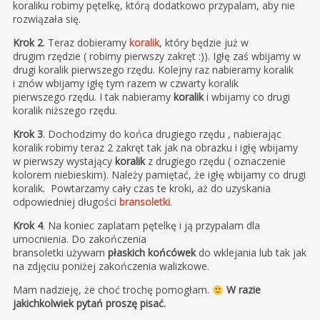
koraliku robimy pętelkę, którą dodatkowo przypalam, aby nie
rozwiązała się.
Krok 2
. Teraz dobieramy
koralik
, który będzie już w
drugim rzędzie ( robimy pierwszy zakręt :)). Igłę zaś wbijamy w
drugi koralik pierwszego rzędu. Kolejny raz nabieramy koralik
i znów wbijamy igłę tym razem w czwarty koralik
pierwszego rzędu. I tak nabieramy
koralik
i wbijamy co drugi
koralik niższego rzędu.
Krok 3
. Dochodzimy do końca drugiego rzędu , nabierając
koralik robimy teraz 2 zakręt tak jak na obrazku i igłę wbijamy
w pierwszy wystający
koralik
z drugiego rzędu ( oznaczenie
kolorem niebieskim). Należy pamiętać, że igłę wbijamy co drugi
koralik. Powtarzamy cały czas te kroki, aż do uzyskania
odpowiedniej długości
bransoletki
.
Krok 4
. Na koniec zaplatam pętelkę i ją przypalam dla
umocnienia. Do zakończenia
bransoletki używam
płaskich końcówek
do wklejania lub tak jak
na zdjęciu poniżej zakończenia walizkowe.
Mam nadzieję, że choć trochę pomogłam.
W razie
jakichkolwiek pytań proszę pisać.