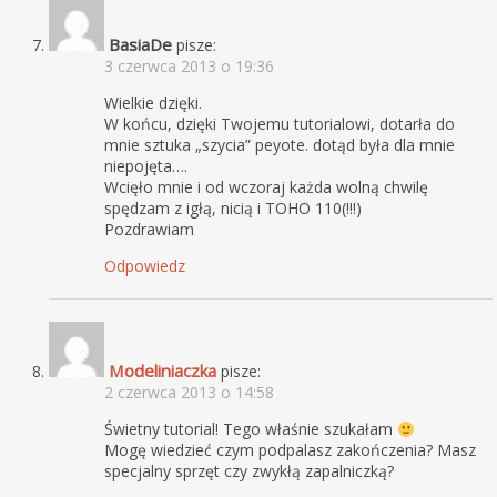
BasiaDe
pisze:
3 czerwca 2013 o 19:36
Wielkie dzięki.
W końcu, dzięki Twojemu tutorialowi, dotarła do
mnie sztuka „szycia” peyote. dotąd była dla mnie
niepojęta….
Wcięło mnie i od wczoraj każda wolną chwilę
spędzam z igłą, nicią i TOHO 110(!!!)
Pozdrawiam
Odpowiedz
Modeliniaczka
pisze:
2 czerwca 2013 o 14:58
Świetny tutorial! Tego właśnie szukałam
Mogę wiedzieć czym podpalasz zakończenia? Masz
specjalny sprzęt czy zwykłą zapalniczką?