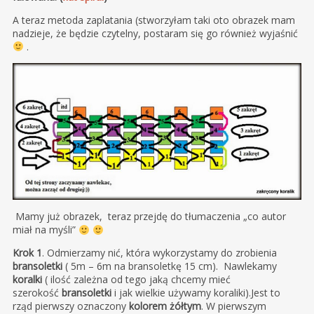
A teraz metoda zaplatania (stworzyłam taki oto obrazek mam
nadzieje, że będzie czytelny, postaram się go również wyjaśnić
.
Mamy już obrazek, teraz przejdę do tłumaczenia „co autor
miał na myśli”
Krok 1
. Odmierzamy nić, która wykorzystamy do zrobienia
bransoletki
( 5m – 6m na bransoletkę 15 cm). Nawlekamy
koralki
( ilość zależna od tego jaką chcemy mieć
szerokość
bransoletki
i jak wielkie używamy koraliki).Jest to
rząd pierwszy oznaczony
kolorem żółtym
. W pierwszym