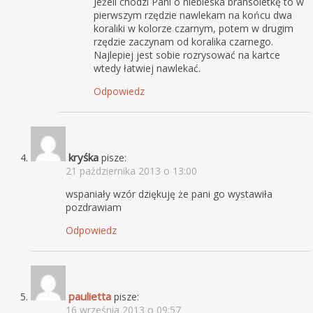
Jeżeli chodzi Pani o niebieska bransoletkę to w
pierwszym rzędzie nawlekam na końcu dwa
koraliki w kolorze czarnym, potem w drugim
rzędzie zaczynam od koralika czarnego.
Najlepiej jest sobie rozrysować na kartce
wtedy łatwiej nawlekać.
Odpowiedz
kryśka
pisze:
21 października 2013 o 13:00
wspaniały wzór dziękuję że pani go wystawiła
pozdrawiam
Odpowiedz
paulietta
pisze:
16 września 2013 o 09:57