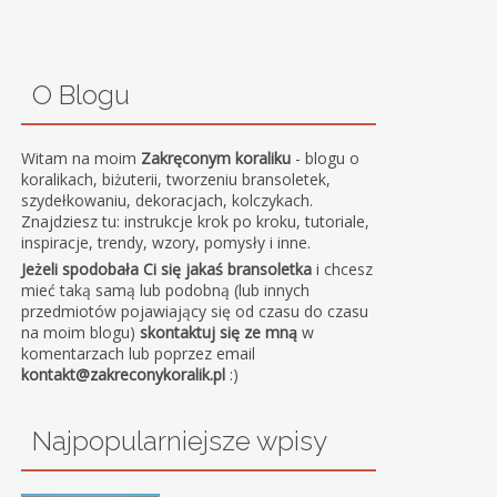
O Blogu
Witam na moim
Zakręconym koraliku
- blogu o
koralikach, biżuterii, tworzeniu bransoletek,
szydełkowaniu, dekoracjach, kolczykach.
Znajdziesz tu: instrukcje krok po kroku, tutoriale,
inspiracje, trendy, wzory, pomysły i inne.
Jeżeli spodobała Ci się jakaś bransoletka
i chcesz
mieć taką samą lub podobną (lub innych
przedmiotów pojawiający się od czasu do czasu
na moim blogu)
skontaktuj się ze mną
w
komentarzach lub poprzez email
kontakt@zakreconykoralik.pl
:)
Najpopularniejsze wpisy