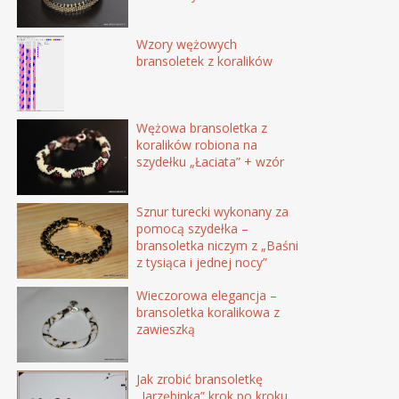
Wzory wężowych
bransoletek z koralików
Wężowa bransoletka z
koralików robiona na
szydełku „Łaciata” + wzór
Sznur turecki wykonany za
pomocą szydełka –
bransoletka niczym z „Baśni
z tysiąca i jednej nocy”
Wieczorowa elegancja –
bransoletka koralikowa z
zawieszką
Jak zrobić bransoletkę
„Jarzębinka” krok po kroku