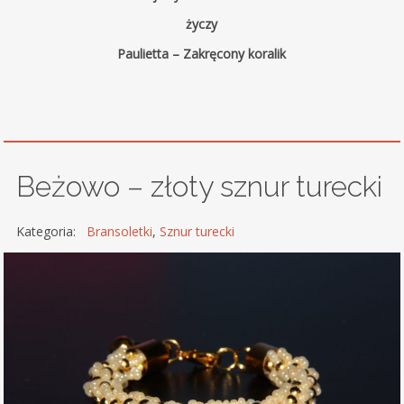
życzy
Paulietta – Zakręcony koralik
Beżowo – złoty sznur turecki
Kategoria:
Bransoletki
,
Sznur turecki