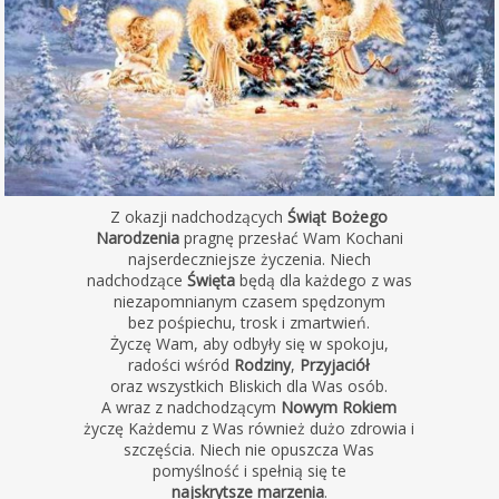
Z okazji nadchodzących
Świąt Bożego
Narodzenia
pragnę przesłać Wam Kochani
najserdeczniejsze życzenia. Niech
nadchodzące
Święta
będą dla każdego z was
niezapomnianym czasem spędzonym
bez pośpiechu, trosk i zmartwień.
Życzę Wam, aby odbyły się w spokoju,
radości wśród
Rodziny
,
Przyjaciół
oraz wszystkich Bliskich dla Was osób.
A wraz z nadchodzącym
Nowym Rokiem
życzę Każdemu z Was również dużo zdrowia i
szczęścia. Niech nie opuszcza Was
pomyślność i spełnią się te
najskrytsze marzenia
.