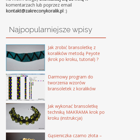
komentarzach lub poprzez email
kontakt@zakreconykoralik.pl
:)
Najpopularniejsze wpisy
Jak zrobić bransoletkę z
koralików metodą Peyote
(krok po kroku, tutorial) ?
Darmowy program do
tworzenia wzorów
bransoletek z koralików
Jak wykonać bransoletkę
techniką MAKRAMA krok po
kroku (instrukcja)
Gąsieniczka czarno złota –