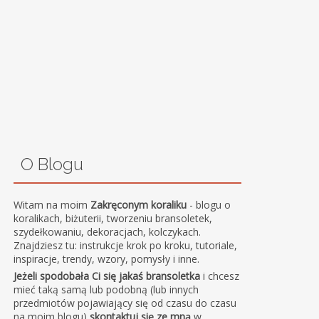
O Blogu
Witam na moim
Zakręconym koraliku
- blogu o
koralikach, biżuterii, tworzeniu bransoletek,
szydełkowaniu, dekoracjach, kolczykach.
Znajdziesz tu: instrukcje krok po kroku, tutoriale,
inspiracje, trendy, wzory, pomysły i inne.
Jeżeli spodobała Ci się jakaś bransoletka
i chcesz
mieć taką samą lub podobną (lub innych
przedmiotów pojawiający się od czasu do czasu
na moim blogu)
skontaktuj się ze mną
w