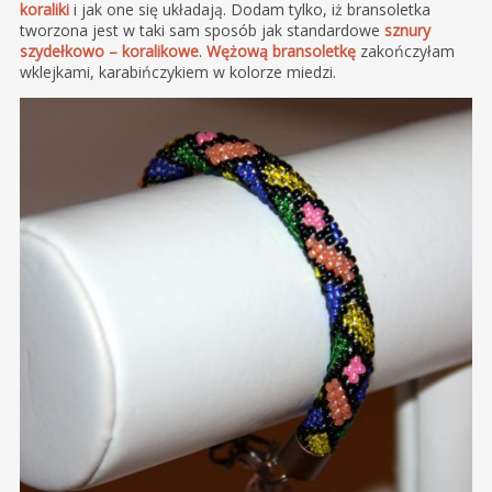
koraliki
i jak one się układają. Dodam tylko, iż bransoletka
tworzona jest w taki sam sposób jak standardowe
sznury
szydełkowo – koralikowe
.
Wężową bransoletkę
zakończyłam
wklejkami, karabińczykiem w kolorze miedzi.