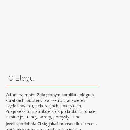
O Blogu
Witam na moim
Zakręconym koraliku
- blogu o
koralikach, biżuterii, tworzeniu bransoletek,
szydełkowaniu, dekoracjach, kolczykach.
Znajdziesz tu: instrukcje krok po kroku, tutoriale,
inspiracje, trendy, wzory, pomysły i inne.
Jeżeli spodobała Ci się jakaś bransoletka
i chcesz
mieć taką samą lub podobną (lub innych