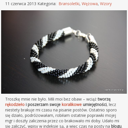
11 czerwca 2013 Kategoria:
Bransoletki
,
Wężowa
,
Wzory
Troszkę mnie nie było. Mili moi bez obaw – wciąż
tworzę
rękodzieło
i poszerzam swoje
koralikowe
umiejętności
, lecz
niestety brakuje mi czasu na pisanie postów. Ostatnio sporo
się działo, podróżowałam, robiłam ostatnie poprawki mojej
mgr i doszły zaliczenia przez co brakowało mi doby. Udało mi
się zaliczyć, wpisy w indeksie są, a więc czas na posty na
blogu
.