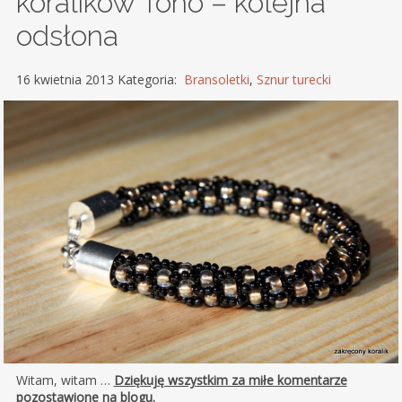
koralików Toho – kolejna
odsłona
16 kwietnia 2013 Kategoria:
Bransoletki
,
Sznur turecki
Witam, witam …
Dziękuję wszystkim za miłe komentarze
pozostawione na blogu.