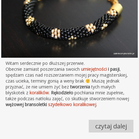
Witam serdecznie po dłuższej przerwie.
Obecnie zamiast poszerzania swoich
umiejętności
i pasji
,
spędzam czas nad rozszerzaniem mojej pracy magisterskiej,
czas ucieka, terminy gonią a weny brak
Muszę jednak
przyznać, że nie umiem żyć bez
tworzenia
tych małych
błyskotek z
koralików
.
Rękodzieło
pochłania mnie zupełnie,
także podczas natłoku zajęć, co skutkuje stworzeniem nowej
wężowej bransoletki
szydełkowo koralikowej
.
czytaj dalej