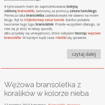
A tymczasem mam do zaprezentowania
kolejną
odsłonę
bransoletki
, tworzoną za pomocą
sznura tureckiego
.
Pierwsza taka
bransoletka
zadebiutowała nie dawno na moim
blogu. Był to
trójkolorowy sznur turecki
. Bardzo polubiła
tworzenie tego typu
bransoletek
. Przede wszystkim dlatego, że
robi się je dość w łatwy sposób,
albo przydały się umiejętności, które nabyłam
tworząc
wężowe
bransoletki
. W każdym bądź razie
robótki
idą sprawnie.
czytaj dalej
Wężowa bransoletka z
koralików w kolorze nieba
12 kwietnia 2013 Kategoria:
Bransoletki
,
Wężowa