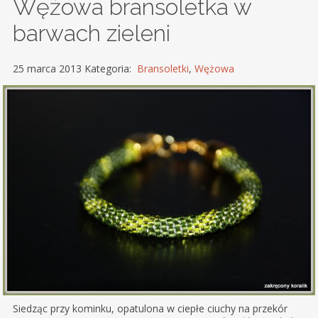
Wężowa bransoletka w
barwach zieleni
25 marca 2013 Kategoria:
Bransoletki
,
Wężowa
Siedząc przy kominku, opatulona w ciepłe ciuchy na przekór