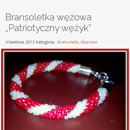
Bransoletka wężowa
„Patriotyczny wężyk”
4 kwietnia 2013 Kategoria:
Bransoletki
,
Wężowa