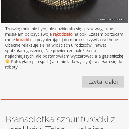
Troszkę mnie nie było, ale nazbierało się spraw wagi pilnej i
musiałam odłożyć swoje
rękodzieło
na bok. Czasem porzucam
moje
koraliki
dla przypierającej do muru rzeczywistości hehe.
Obecnie relaksuje się na włościach u rodziców i nawet
spotkałam gąsienicę. Nie powiem że należała do
najładniejszych, ale postanowiłam wyczarować a’la
gąsieniczkę
Położyłam psa spać ( a to nie lada wyczyn) i wzięłam się do
roboty…
czytaj dalej
Bransoletka sznur turecki z