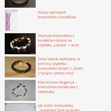
Wzory wężowych
bransoletek z koralików
Wężowa bransoletka z
koralików robiona na
szydełku „Łaciata” + wzór
Sznur turecki wykonany za
pomocą szydełka –
bransoletka niczym z „Baśni
z tysiąca i jednej nocy”
Wieczorowa elegancja –
bransoletka koralikowa z
zawieszką
Jak zrobić bransoletkę
„Jarzębinka” krok po kroku