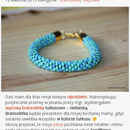
Dziś mam dla Was moje kolejne
rękodzieło
. Wykorzystując
pożytecznie przerwy w pisaniu pracy mgr, wydziergałam
wężową bransoletkę
turkusowo – niebieską
.
Bransoletka
będzie prezentem dla mojej kochanej mamy, gdyż
ostatnio uwielbia wszystko
w kolorze turkusu
.
Muszę przyznać,że moja
pasja
pochłania mnie totalnie i mimo
wielu obowiązków staram się wykonać jakąś
koralikową