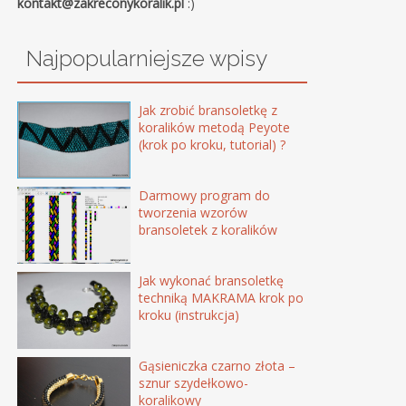
kontakt@zakreconykoralik.pl
:)
Najpopularniejsze wpisy
Jak zrobić bransoletkę z
koralików metodą Peyote
(krok po kroku, tutorial) ?
Darmowy program do
tworzenia wzorów
bransoletek z koralików
Jak wykonać bransoletkę
techniką MAKRAMA krok po
kroku (instrukcja)
Gąsieniczka czarno złota –
sznur szydełkowo-
koralikowy