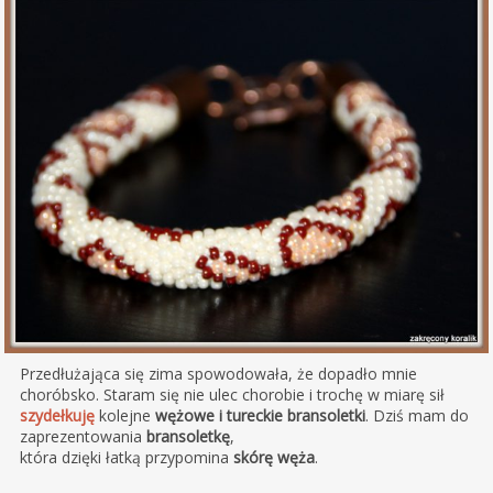
Przedłużająca się zima spowodowała, że dopadło mnie
choróbsko. Staram się nie ulec chorobie i trochę w miarę sił
szydełkuję
kolejne
wężowe i tureckie bransoletki
. Dziś mam do
zaprezentowania
bransoletkę
,
która dzięki łatką przypomina
skórę węża
.