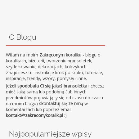
O Blogu
Witam na moim
Zakręconym koraliku
- blogu o
koralikach, biżuterii, tworzeniu bransoletek,
szydełkowaniu, dekoracjach, kolczykach.
Znajdziesz tu: instrukcje krok po kroku, tutoriale,
inspiracje, trendy, wzory, pomysły i inne.
Jeżeli spodobała Ci się jakaś bransoletka
i chcesz
mieć taką samą lub podobną (lub innych
przedmiotów pojawiający się od czasu do czasu
na moim blogu)
skontaktuj się ze mną
w
komentarzach lub poprzez email
kontakt@zakreconykoralik.pl
:)
Najpopularniejsze wpisy