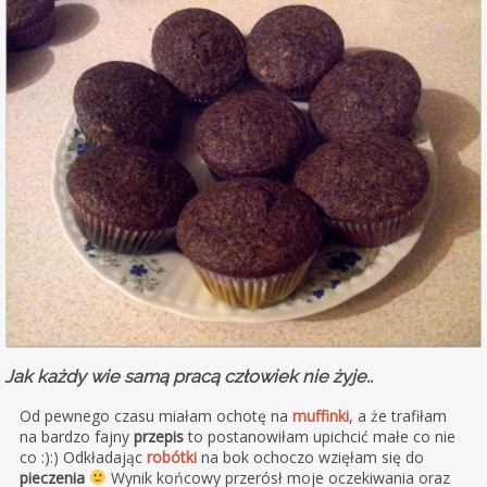
Jak każdy wie samą pracą człowiek nie żyje..
Od pewnego czasu miałam ochotę na
muffinki
, a że trafiłam
na bardzo fajny
przepis
to postanowiłam upichcić małe co nie
co :):) Odkładając
robótki
na bok ochoczo wzięłam się do
pieczenia
Wynik końcowy przerósł moje oczekiwania oraz