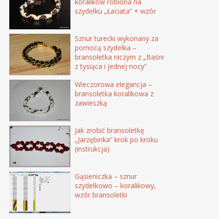
koralików robiona na
szydełku „Łaciata” + wzór
Sznur turecki wykonany za
pomocą szydełka –
bransoletka niczym z „Baśni
z tysiąca i jednej nocy”
Wieczorowa elegancja –
bransoletka koralikowa z
zawieszką
Jak zrobić bransoletkę
„Jarzębinka” krok po kroku
(instrukcja)
Gąsieniczka – sznur
szydełkowo – koralikowy,
wzór bransoletki