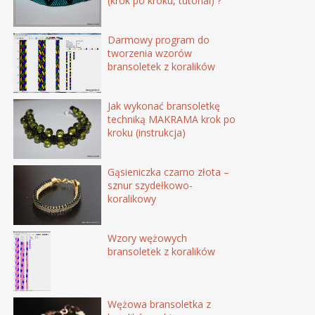
(krok po kroku, tutorial) ?
Darmowy program do
tworzenia wzorów
bransoletek z koralików
Jak wykonać bransoletkę
techniką MAKRAMA krok po
kroku (instrukcja)
Gąsieniczka czarno złota –
sznur szydełkowo-
koralikowy
Wzory wężowych
bransoletek z koralików
Wężowa bransoletka z