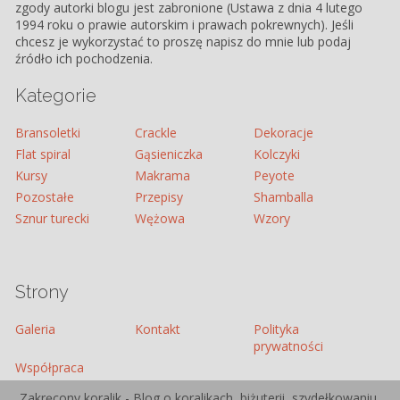
zgody autorki blogu jest zabronione (Ustawa z dnia 4 lutego
1994 roku o prawie autorskim i prawach pokrewnych). Jeśli
chcesz je wykorzystać to proszę napisz do mnie lub podaj
źródło ich pochodzenia.
Kategorie
Bransoletki
Crackle
Dekoracje
Flat spiral
Gąsieniczka
Kolczyki
Kursy
Makrama
Peyote
Pozostałe
Przepisy
Shamballa
Sznur turecki
Wężowa
Wzory
Strony
Galeria
Kontakt
Polityka
prywatności
Współpraca
Zakręcony koralik - Blog o koralikach, biżuterii, szydełkowaniu,