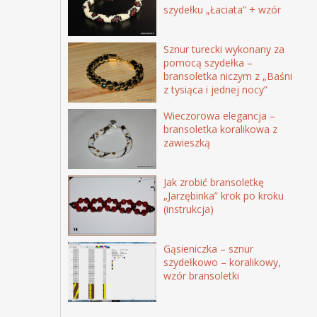
szydełku „Łaciata” + wzór
Sznur turecki wykonany za
pomocą szydełka –
bransoletka niczym z „Baśni
z tysiąca i jednej nocy”
Wieczorowa elegancja –
bransoletka koralikowa z
zawieszką
Jak zrobić bransoletkę
„Jarzębinka” krok po kroku
(instrukcja)
Gąsieniczka – sznur
szydełkowo – koralikowy,
wzór bransoletki