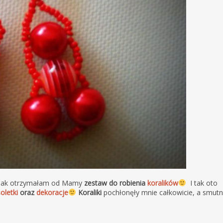
 jak otrzymałam od Mamy
zestaw do robienia
koralików
I tak oto
oletki
oraz
dekoracje
Koraliki
pochłonęły mnie całkowicie, a smut