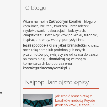
O Blogu
Witam na moim
Zakręconym koraliku
- blogu o
koralikach, biżuterii, tworzeniu bransoletek,
szydełkowaniu, dekoracjach, kolczykach.
Znajdziesz tu: instrukcje krok po kroku, tutoriale,
inspiracje, trendy, wzory, pomysły i inne.
Jeżeli spodobała Ci się jakaś bransoletka
i chcesz
mieć taką samą lub podobną (lub innych
przedmiotów pojawiający się od czasu do czasu
na moim blogu)
skontaktuj się ze mną
w
komentarzach lub poprzez email
kontakt@zakreconykoralik.pl
:)
Najpopularniejsze wpisy
ne
Jak zrobić bransoletkę z
koralików metodą Peyote
(krok po kroku, tutorial) ?