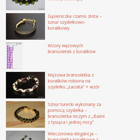
Gąsieniczka czarno złota –
sznur szydełkowo-
koralikowy
Wzory wężowych
bransoletek z koralików
Wężowa bransoletka z
koralików robiona na
szydełku „Łaciata” + wzór
Sznur turecki wykonany za
pomocą szydełka –
bransoletka niczym z „Baśni
z tysiąca i jednej nocy”
Wieczorowa elegancja –
bransoletka koralikowa z