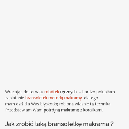
Wracając do tematu
robótek
ręcznych
– bardzo polubiłam
zaplatanie
bransoletek metodą makramy
, dlatego
mam
dziś
dla Was
błyskotkę
robioną własnie tą techniką.
Przedstawiam Wam
potrójną
makramę z koralikami
.
Jak zrobić taką bransoletkę makrama ?