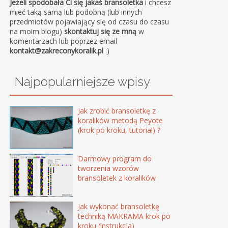
Jeżeli spodobała Ci się jakaś bransoletka
i chcesz
mieć taką samą lub podobną (lub innych
przedmiotów pojawiający się od czasu do czasu
na moim blogu)
skontaktuj się ze mną
w
komentarzach lub poprzez email
kontakt@zakreconykoralik.pl
:)
Najpopularniejsze wpisy
Jak zrobić bransoletkę z
koralików metodą Peyote
(krok po kroku, tutorial) ?
Darmowy program do
tworzenia wzorów
bransoletek z koralików
Jak wykonać bransoletkę
techniką MAKRAMA krok po
kroku (instrukcja)