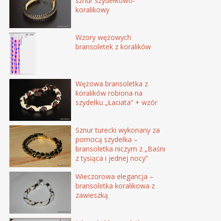
sznur szydełkowo-
koralikowy
Wzory wężowych
bransoletek z koralików
Wężowa bransoletka z
koralików robiona na
szydełku „Łaciata” + wzór
Sznur turecki wykonany za
pomocą szydełka –
bransoletka niczym z „Baśni
z tysiąca i jednej nocy”
Wieczorowa elegancja –
bransoletka koralikowa z
zawieszką