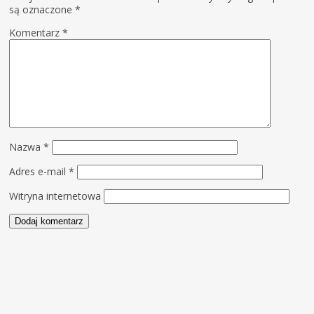
są oznaczone
*
Komentarz
*
Nazwa
*
Adres e-mail
*
Witryna internetowa