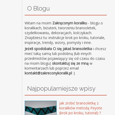
O Blogu
Witam na moim
Zakręconym koraliku
- blogu o
koralikach, biżuterii, tworzeniu bransoletek,
szydełkowaniu, dekoracjach, kolczykach.
Znajdziesz tu: instrukcje krok po kroku, tutoriale,
inspiracje, trendy, wzory, pomysły i inne.
Jeżeli spodobała Ci się jakaś bransoletka
i chcesz
mieć taką samą lub podobną (lub innych
przedmiotów pojawiający się od czasu do czasu
na moim blogu)
skontaktuj się ze mną
w
komentarzach lub poprzez email
kontakt@zakreconykoralik.pl
:)
Najpopularniejsze wpisy
Jak zrobić bransoletkę z
koralików metodą Peyote
(krok po kroku, tutorial) ?