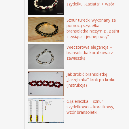
szydełku „Łaciata” + wzór
Sznur turecki wykonany za
pomocą szydełka –
bransoletka niczym z „Baśni
z tysiąca i jednej nocy”
Wieczorowa elegancja –
bransoletka koralikowa z
zawieszką
Jak zrobić bransoletkę
„Jarzębinka” krok po kroku
(instrukcja)
Gąsieniczka – sznur
szydełkowo – koralikowy,
wzór bransoletki