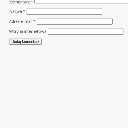
Komentarz
*
Nazwa
*
Adres e-mail
*
Witryna internetowa