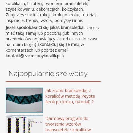
koralikach, biżuterii, tworzeniu bransoletek,
szydełkowaniu, dekoracjach, kolczykach.
Znajdziesz tu: instrukcje krok po kroku, tutoriale,
inspiracje, trendy, wzory, pomysły i inne.
Jeżeli spodobała Ci się jakaś bransoletka
i chcesz
mieć taką samą lub podobną (lub innych
przedmiotów pojawiający się od czasu do czasu
na moim blogu)
skontaktuj się ze mną
w
komentarzach lub poprzez email
kontakt@zakreconykoralik.pl
:)
Najpopularniejsze wpisy
Jak zrobić bransoletkę z
koralików metodą Peyote
(krok po kroku, tutorial) ?
Darmowy program do
tworzenia wzorów
bransoletek z koralików