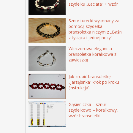
szydełku „Łaciata” + wzór
Sznur turecki wykonany za
pomocą szydełka –
bransoletka niczym z „Baśni
z tysiąca i jednej nocy”
Wieczorowa elegancja –
bransoletka koralikowa z
zawieszką
Jak zrobić bransoletkę
„Jarzębinka” krok po kroku
(instrukcja)
Gąsieniczka – sznur
szydełkowo – koralikowy,
wzór bransoletki