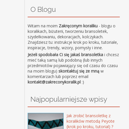
O Blogu
Witam na moim
Zakręconym koraliku
- blogu o
koralikach, biżuterii, tworzeniu bransoletek,
szydełkowaniu, dekoracjach, kolczykach.
Znajdziesz tu: instrukcje krok po kroku, tutoriale,
inspiracje, trendy, wzory, pomysły i inne.
Jeżeli spodobała Ci się jakaś bransoletka
i chcesz
mieć taką samą lub podobną (lub innych
przedmiotów pojawiający się od czasu do czasu
na moim blogu)
skontaktuj się ze mną
w
komentarzach lub poprzez email
kontakt@zakreconykoralik.pl
:)
Najpopularniejsze wpisy
Jak zrobić bransoletkę z
koralików metodą Peyote
(krok po kroku, tutorial) ?