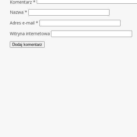
Komentarz
*
Nazwa
*
Adres e-mail
*
Witryna internetowa