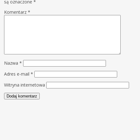
są oznaczone
*
Komentarz
*
Nazwa
*
Adres e-mail
*
Witryna internetowa