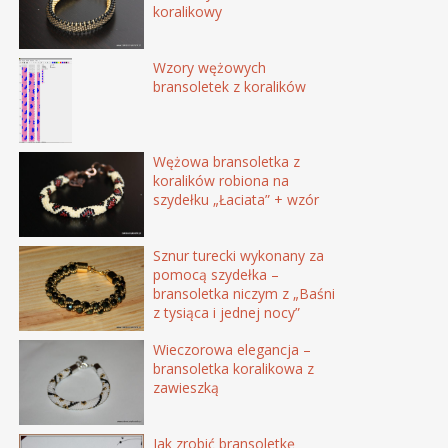
koralikowy
Wzory wężowych
bransoletek z koralików
Wężowa bransoletka z
koralików robiona na
szydełku „Łaciata” + wzór
Sznur turecki wykonany za
pomocą szydełka –
bransoletka niczym z „Baśni
z tysiąca i jednej nocy”
Wieczorowa elegancja –
bransoletka koralikowa z
zawieszką
Jak zrobić bransoletkę