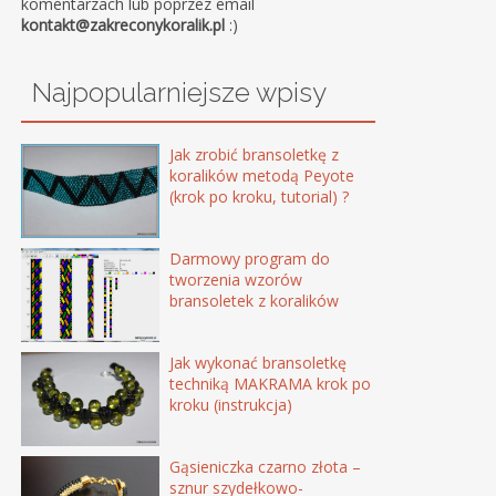
komentarzach lub poprzez email
kontakt@zakreconykoralik.pl
:)
Najpopularniejsze wpisy
Jak zrobić bransoletkę z
koralików metodą Peyote
(krok po kroku, tutorial) ?
Darmowy program do
tworzenia wzorów
bransoletek z koralików
Jak wykonać bransoletkę
techniką MAKRAMA krok po
kroku (instrukcja)
Gąsieniczka czarno złota –
sznur szydełkowo-