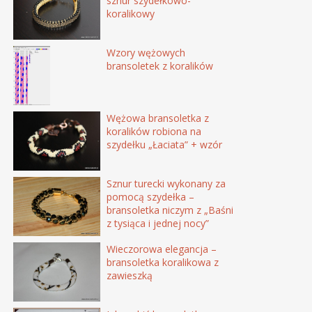
sznur szydełkowo-
koralikowy
Wzory wężowych
bransoletek z koralików
Wężowa bransoletka z
koralików robiona na
szydełku „Łaciata” + wzór
Sznur turecki wykonany za
pomocą szydełka –
bransoletka niczym z „Baśni
z tysiąca i jednej nocy”
Wieczorowa elegancja –
bransoletka koralikowa z
zawieszką