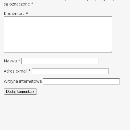
są oznaczone
*
Komentarz
*
Nazwa
*
Adres e-mail
*
Witryna internetowa