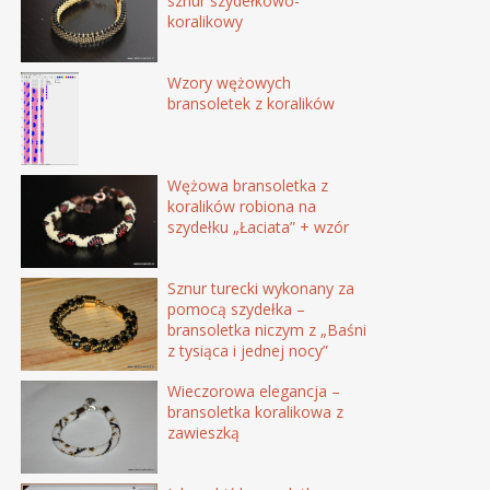
sznur szydełkowo-
koralikowy
Wzory wężowych
bransoletek z koralików
Wężowa bransoletka z
koralików robiona na
szydełku „Łaciata” + wzór
Sznur turecki wykonany za
pomocą szydełka –
bransoletka niczym z „Baśni
z tysiąca i jednej nocy”
Wieczorowa elegancja –
bransoletka koralikowa z
zawieszką