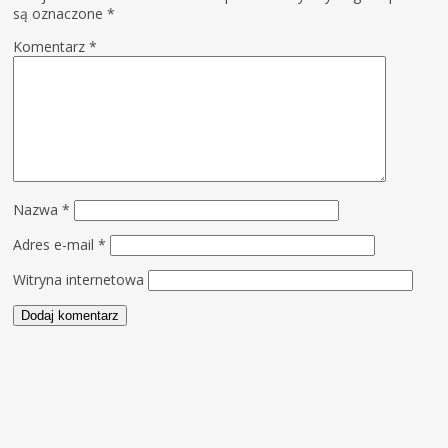
są oznaczone
*
Komentarz
*
Nazwa
*
Adres e-mail
*
Witryna internetowa