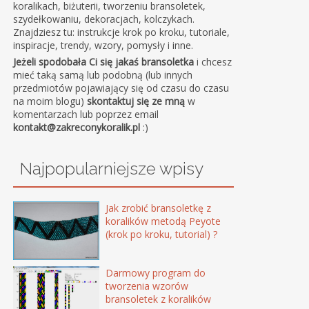
koralikach, biżuterii, tworzeniu bransoletek,
szydełkowaniu, dekoracjach, kolczykach.
Znajdziesz tu: instrukcje krok po kroku, tutoriale,
inspiracje, trendy, wzory, pomysły i inne.
Jeżeli spodobała Ci się jakaś bransoletka
i chcesz
mieć taką samą lub podobną (lub innych
przedmiotów pojawiający się od czasu do czasu
na moim blogu)
skontaktuj się ze mną
w
komentarzach lub poprzez email
kontakt@zakreconykoralik.pl
:)
Najpopularniejsze wpisy
Jak zrobić bransoletkę z
koralików metodą Peyote
(krok po kroku, tutorial) ?
Darmowy program do
tworzenia wzorów
bransoletek z koralików