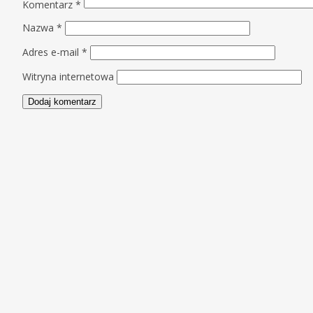
Komentarz
*
Nazwa
*
Adres e-mail
*
Witryna internetowa