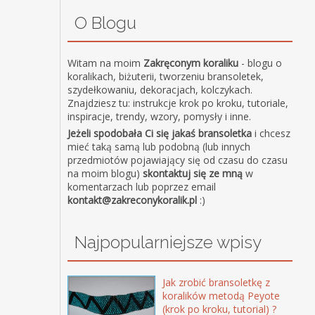
O Blogu
Witam na moim
Zakręconym koraliku
- blogu o
koralikach, biżuterii, tworzeniu bransoletek,
szydełkowaniu, dekoracjach, kolczykach.
Znajdziesz tu: instrukcje krok po kroku, tutoriale,
inspiracje, trendy, wzory, pomysły i inne.
Jeżeli spodobała Ci się jakaś bransoletka
i chcesz
mieć taką samą lub podobną (lub innych
przedmiotów pojawiający się od czasu do czasu
na moim blogu)
skontaktuj się ze mną
w
komentarzach lub poprzez email
kontakt@zakreconykoralik.pl
:)
Najpopularniejsze wpisy
Jak zrobić bransoletkę z
koralików metodą Peyote
(krok po kroku, tutorial) ?