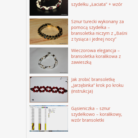
szydełku „Łaciata” + wzór
Sznur turecki wykonany za
pomocą szydełka –
bransoletka niczym z „Baśni
z tysiąca i jednej nocy”
Wieczorowa elegancja –
bransoletka koralikowa z
zawieszką
Jak zrobić bransoletkę
„Jarzębinka” krok po kroku
(instrukcja)
Gąsieniczka – sznur
szydełkowo – koralikowy,
wzór bransoletki