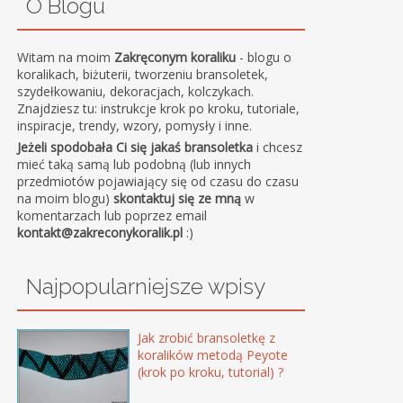
O Blogu
Witam na moim
Zakręconym koraliku
- blogu o
koralikach, biżuterii, tworzeniu bransoletek,
szydełkowaniu, dekoracjach, kolczykach.
Znajdziesz tu: instrukcje krok po kroku, tutoriale,
inspiracje, trendy, wzory, pomysły i inne.
Jeżeli spodobała Ci się jakaś bransoletka
i chcesz
mieć taką samą lub podobną (lub innych
przedmiotów pojawiający się od czasu do czasu
na moim blogu)
skontaktuj się ze mną
w
komentarzach lub poprzez email
kontakt@zakreconykoralik.pl
:)
Najpopularniejsze wpisy
Jak zrobić bransoletkę z
koralików metodą Peyote
(krok po kroku, tutorial) ?