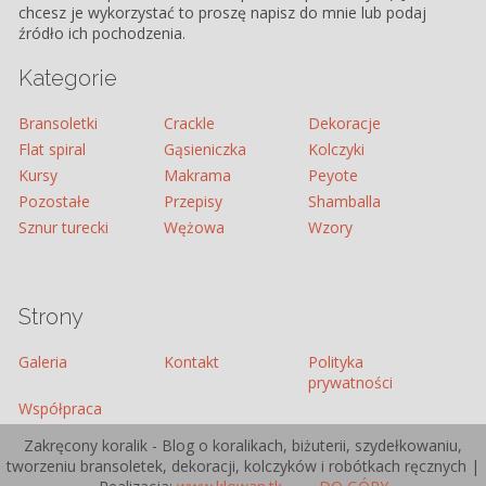
chcesz je wykorzystać to proszę napisz do mnie lub podaj
źródło ich pochodzenia.
Kategorie
Bransoletki
Crackle
Dekoracje
Flat spiral
Gąsieniczka
Kolczyki
Kursy
Makrama
Peyote
Pozostałe
Przepisy
Shamballa
Sznur turecki
Wężowa
Wzory
Strony
Galeria
Kontakt
Polityka
prywatności
Współpraca
Zakręcony koralik - Blog o koralikach, biżuterii, szydełkowaniu,
tworzeniu bransoletek, dekoracji, kolczyków i robótkach ręcznych |