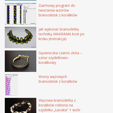
Darmowy program do
tworzenia wzorów
bransoletek z koralików
Jak wykonać bransoletkę
techniką MAKRAMA krok po
kroku (instrukcja)
Gąsieniczka czarno złota –
sznur szydełkowo-
koralikowy
Wzory wężowych
bransoletek z koralików
Wężowa bransoletka z
koralików robiona na
szydełku „Łaciata” + wzór