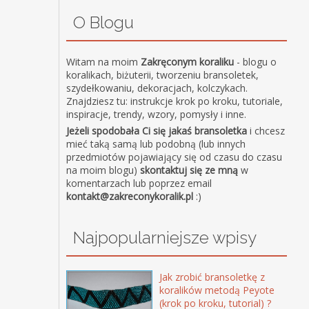
O Blogu
Witam na moim
Zakręconym koraliku
- blogu o
koralikach, biżuterii, tworzeniu bransoletek,
szydełkowaniu, dekoracjach, kolczykach.
Znajdziesz tu: instrukcje krok po kroku, tutoriale,
inspiracje, trendy, wzory, pomysły i inne.
Jeżeli spodobała Ci się jakaś bransoletka
i chcesz
mieć taką samą lub podobną (lub innych
przedmiotów pojawiający się od czasu do czasu
na moim blogu)
skontaktuj się ze mną
w
komentarzach lub poprzez email
kontakt@zakreconykoralik.pl
:)
Najpopularniejsze wpisy
Jak zrobić bransoletkę z
koralików metodą Peyote
(krok po kroku, tutorial) ?