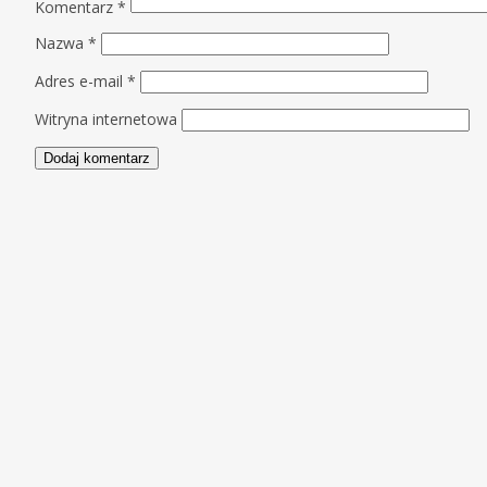
Komentarz
*
Nazwa
*
Adres e-mail
*
Witryna internetowa