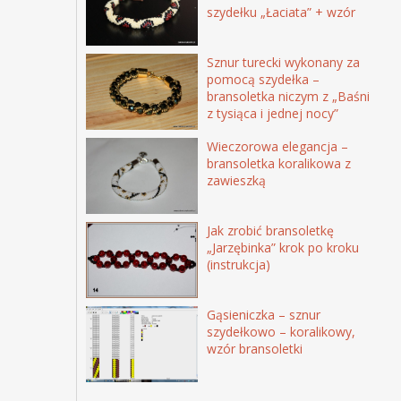
szydełku „Łaciata” + wzór
Sznur turecki wykonany za
pomocą szydełka –
bransoletka niczym z „Baśni
z tysiąca i jednej nocy”
Wieczorowa elegancja –
bransoletka koralikowa z
zawieszką
Jak zrobić bransoletkę
„Jarzębinka” krok po kroku
(instrukcja)
Gąsieniczka – sznur
szydełkowo – koralikowy,
wzór bransoletki