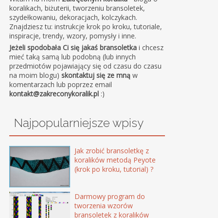
koralikach, biżuterii, tworzeniu bransoletek,
szydełkowaniu, dekoracjach, kolczykach.
Znajdziesz tu: instrukcje krok po kroku, tutoriale,
inspiracje, trendy, wzory, pomysły i inne.
Jeżeli spodobała Ci się jakaś bransoletka
i chcesz
mieć taką samą lub podobną (lub innych
przedmiotów pojawiający się od czasu do czasu
na moim blogu)
skontaktuj się ze mną
w
komentarzach lub poprzez email
kontakt@zakreconykoralik.pl
:)
Najpopularniejsze wpisy
Jak zrobić bransoletkę z
koralików metodą Peyote
(krok po kroku, tutorial) ?
Darmowy program do
tworzenia wzorów
bransoletek z koralików