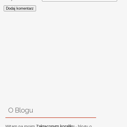
O Blogu
Witam na moim
Zakręconym koraliku
- blogu o