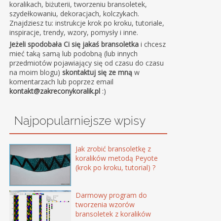
koralikach, biżuterii, tworzeniu bransoletek,
szydełkowaniu, dekoracjach, kolczykach.
Znajdziesz tu: instrukcje krok po kroku, tutoriale,
inspiracje, trendy, wzory, pomysły i inne.
Jeżeli spodobała Ci się jakaś bransoletka
i chcesz
mieć taką samą lub podobną (lub innych
przedmiotów pojawiający się od czasu do czasu
na moim blogu)
skontaktuj się ze mną
w
komentarzach lub poprzez email
kontakt@zakreconykoralik.pl
:)
Najpopularniejsze wpisy
Jak zrobić bransoletkę z
koralików metodą Peyote
(krok po kroku, tutorial) ?
Darmowy program do
tworzenia wzorów
bransoletek z koralików