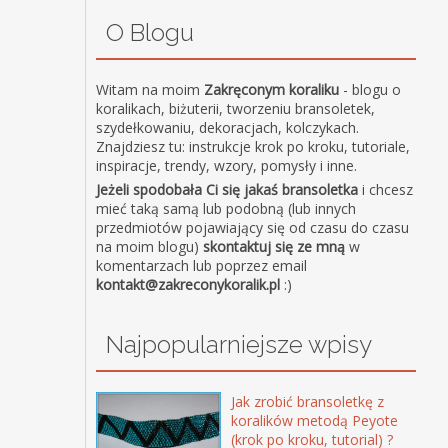
O Blogu
Witam na moim
Zakręconym koraliku
- blogu o
koralikach, biżuterii, tworzeniu bransoletek,
szydełkowaniu, dekoracjach, kolczykach.
Znajdziesz tu: instrukcje krok po kroku, tutoriale,
inspiracje, trendy, wzory, pomysły i inne.
Jeżeli spodobała Ci się jakaś bransoletka
i chcesz
mieć taką samą lub podobną (lub innych
przedmiotów pojawiający się od czasu do czasu
na moim blogu)
skontaktuj się ze mną
w
komentarzach lub poprzez email
kontakt@zakreconykoralik.pl
:)
Najpopularniejsze wpisy
Jak zrobić bransoletkę z
koralików metodą Peyote
(krok po kroku, tutorial) ?