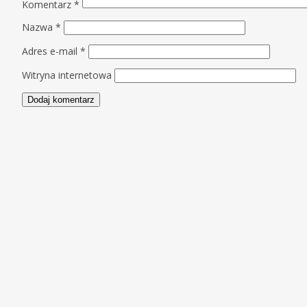
Komentarz
*
Nazwa
*
Adres e-mail
*
Witryna internetowa