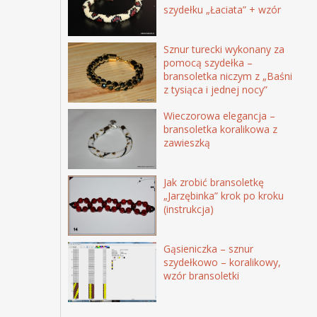
szydełku „Łaciata” + wzór
Sznur turecki wykonany za
pomocą szydełka –
bransoletka niczym z „Baśni
z tysiąca i jednej nocy”
Wieczorowa elegancja –
bransoletka koralikowa z
zawieszką
Jak zrobić bransoletkę
„Jarzębinka” krok po kroku
(instrukcja)
Gąsieniczka – sznur
szydełkowo – koralikowy,
wzór bransoletki