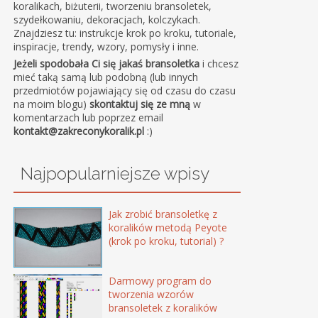
koralikach, biżuterii, tworzeniu bransoletek,
szydełkowaniu, dekoracjach, kolczykach.
Znajdziesz tu: instrukcje krok po kroku, tutoriale,
inspiracje, trendy, wzory, pomysły i inne.
Jeżeli spodobała Ci się jakaś bransoletka
i chcesz
mieć taką samą lub podobną (lub innych
przedmiotów pojawiający się od czasu do czasu
na moim blogu)
skontaktuj się ze mną
w
komentarzach lub poprzez email
kontakt@zakreconykoralik.pl
:)
Najpopularniejsze wpisy
Jak zrobić bransoletkę z
koralików metodą Peyote
(krok po kroku, tutorial) ?
Darmowy program do
tworzenia wzorów
bransoletek z koralików