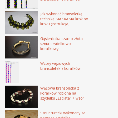
Jak wykonać bransoletkę
techniką MAKRAMA krok po
kroku (instrukcja)
Gąsieniczka czarno złota –
sznur szydełkowo-
koralikowy
Wzory wężowych
bransoletek z koralików
Wężowa bransoletka z
koralików robiona na
szydełku „Łaciata” + wzór
Sznur turecki wykonany za
pomocą szydełka –