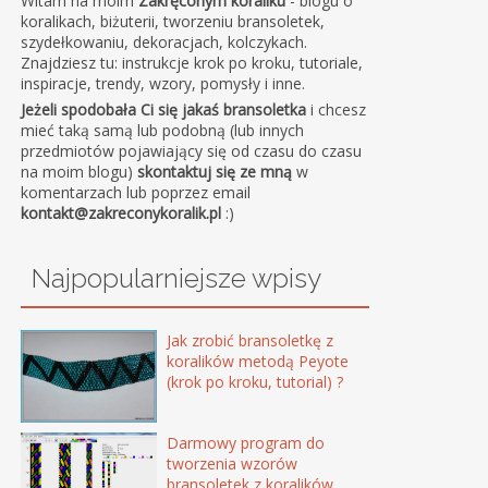
Witam na moim
Zakręconym koraliku
- blogu o
koralikach, biżuterii, tworzeniu bransoletek,
szydełkowaniu, dekoracjach, kolczykach.
Znajdziesz tu: instrukcje krok po kroku, tutoriale,
inspiracje, trendy, wzory, pomysły i inne.
Jeżeli spodobała Ci się jakaś bransoletka
i chcesz
mieć taką samą lub podobną (lub innych
przedmiotów pojawiający się od czasu do czasu
na moim blogu)
skontaktuj się ze mną
w
komentarzach lub poprzez email
kontakt@zakreconykoralik.pl
:)
Najpopularniejsze wpisy
Jak zrobić bransoletkę z
koralików metodą Peyote
(krok po kroku, tutorial) ?
Darmowy program do
tworzenia wzorów
bransoletek z koralików