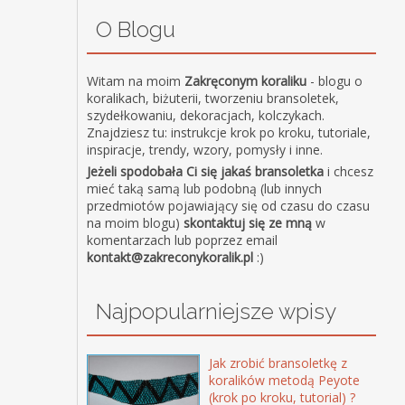
O Blogu
Witam na moim
Zakręconym koraliku
- blogu o
koralikach, biżuterii, tworzeniu bransoletek,
szydełkowaniu, dekoracjach, kolczykach.
Znajdziesz tu: instrukcje krok po kroku, tutoriale,
inspiracje, trendy, wzory, pomysły i inne.
Jeżeli spodobała Ci się jakaś bransoletka
i chcesz
mieć taką samą lub podobną (lub innych
przedmiotów pojawiający się od czasu do czasu
na moim blogu)
skontaktuj się ze mną
w
komentarzach lub poprzez email
kontakt@zakreconykoralik.pl
:)
Najpopularniejsze wpisy
Jak zrobić bransoletkę z
koralików metodą Peyote
(krok po kroku, tutorial) ?