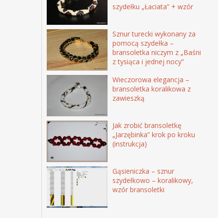
szydełku „Łaciata” + wzór
Sznur turecki wykonany za
pomocą szydełka –
bransoletka niczym z „Baśni
z tysiąca i jednej nocy”
Wieczorowa elegancja –
bransoletka koralikowa z
zawieszką
Jak zrobić bransoletkę
„Jarzębinka” krok po kroku
(instrukcja)
Gąsieniczka – sznur
szydełkowo – koralikowy,
wzór bransoletki