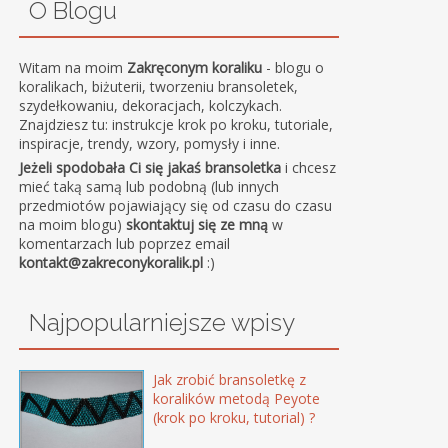
O Blogu
Witam na moim
Zakręconym koraliku
- blogu o
koralikach, biżuterii, tworzeniu bransoletek,
szydełkowaniu, dekoracjach, kolczykach.
Znajdziesz tu: instrukcje krok po kroku, tutoriale,
inspiracje, trendy, wzory, pomysły i inne.
Jeżeli spodobała Ci się jakaś bransoletka
i chcesz
mieć taką samą lub podobną (lub innych
przedmiotów pojawiający się od czasu do czasu
na moim blogu)
skontaktuj się ze mną
w
komentarzach lub poprzez email
kontakt@zakreconykoralik.pl
:)
Najpopularniejsze wpisy
Jak zrobić bransoletkę z
koralików metodą Peyote
(krok po kroku, tutorial) ?