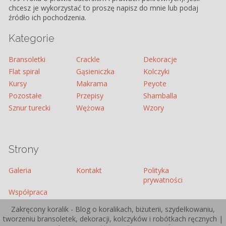
chcesz je wykorzystać to proszę napisz do mnie lub podaj
źródło ich pochodzenia.
Kategorie
Bransoletki
Crackle
Dekoracje
Flat spiral
Gąsieniczka
Kolczyki
Kursy
Makrama
Peyote
Pozostałe
Przepisy
Shamballa
Sznur turecki
Wężowa
Wzory
Strony
Galeria
Kontakt
Polityka
prywatności
Współpraca
Zakręcony koralik - Blog o koralikach, biżuterii, szydełkowaniu,
tworzeniu bransoletek, dekoracji, kolczyków i robótkach ręcznych |