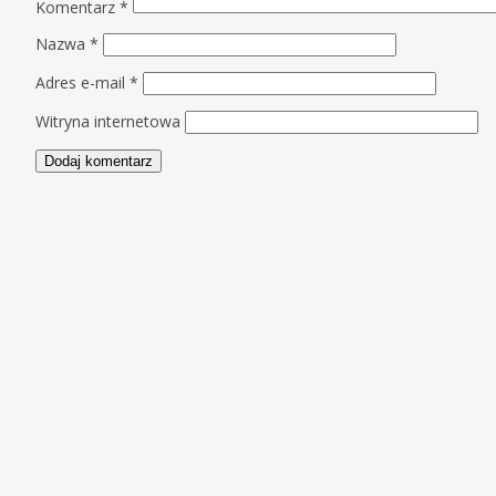
Komentarz
*
Nazwa
*
Adres e-mail
*
Witryna internetowa