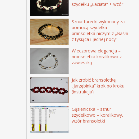
szydełku „Łaciata” + wzór
Sznur turecki wykonany za
pomocą szydełka –
bransoletka niczym z „Baśni
z tysiąca i jednej nocy”
Wieczorowa elegancja –
bransoletka koralikowa z
zawieszką
Jak zrobić bransoletkę
„Jarzębinka” krok po kroku
(instrukcja)
Gąsieniczka – sznur
szydełkowo – koralikowy,
wzór bransoletki