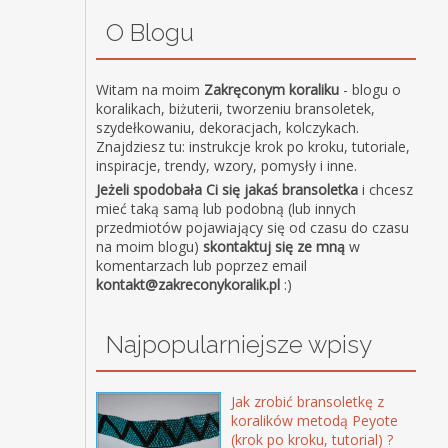
O Blogu
Witam na moim
Zakręconym koraliku
- blogu o
koralikach, biżuterii, tworzeniu bransoletek,
szydełkowaniu, dekoracjach, kolczykach.
Znajdziesz tu: instrukcje krok po kroku, tutoriale,
inspiracje, trendy, wzory, pomysły i inne.
Jeżeli spodobała Ci się jakaś bransoletka
i chcesz
mieć taką samą lub podobną (lub innych
przedmiotów pojawiający się od czasu do czasu
na moim blogu)
skontaktuj się ze mną
w
komentarzach lub poprzez email
kontakt@zakreconykoralik.pl
:)
Najpopularniejsze wpisy
Jak zrobić bransoletkę z
koralików metodą Peyote
(krok po kroku, tutorial) ?