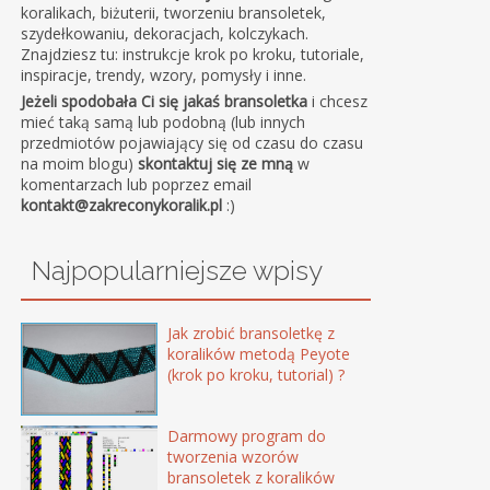
koralikach, biżuterii, tworzeniu bransoletek,
szydełkowaniu, dekoracjach, kolczykach.
Znajdziesz tu: instrukcje krok po kroku, tutoriale,
inspiracje, trendy, wzory, pomysły i inne.
Jeżeli spodobała Ci się jakaś bransoletka
i chcesz
mieć taką samą lub podobną (lub innych
przedmiotów pojawiający się od czasu do czasu
na moim blogu)
skontaktuj się ze mną
w
komentarzach lub poprzez email
kontakt@zakreconykoralik.pl
:)
Najpopularniejsze wpisy
Jak zrobić bransoletkę z
koralików metodą Peyote
(krok po kroku, tutorial) ?
Darmowy program do
tworzenia wzorów
bransoletek z koralików