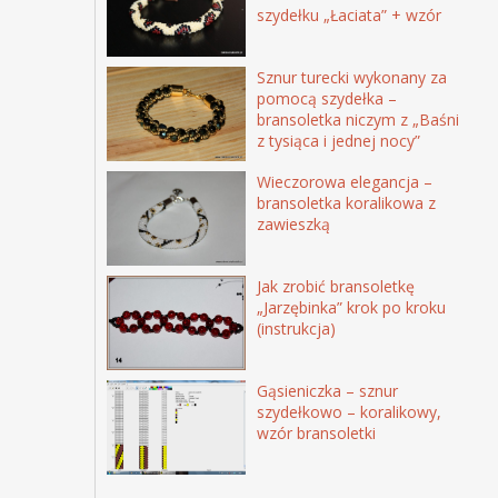
szydełku „Łaciata” + wzór
Sznur turecki wykonany za
pomocą szydełka –
bransoletka niczym z „Baśni
z tysiąca i jednej nocy”
Wieczorowa elegancja –
bransoletka koralikowa z
zawieszką
Jak zrobić bransoletkę
„Jarzębinka” krok po kroku
(instrukcja)
Gąsieniczka – sznur
szydełkowo – koralikowy,
wzór bransoletki