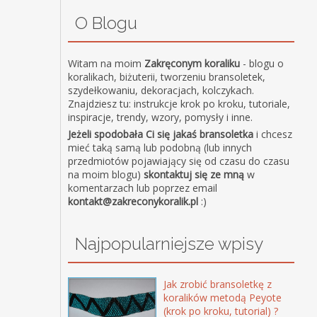
O Blogu
Witam na moim
Zakręconym koraliku
- blogu o
koralikach, biżuterii, tworzeniu bransoletek,
szydełkowaniu, dekoracjach, kolczykach.
Znajdziesz tu: instrukcje krok po kroku, tutoriale,
inspiracje, trendy, wzory, pomysły i inne.
Jeżeli spodobała Ci się jakaś bransoletka
i chcesz
mieć taką samą lub podobną (lub innych
przedmiotów pojawiający się od czasu do czasu
na moim blogu)
skontaktuj się ze mną
w
komentarzach lub poprzez email
kontakt@zakreconykoralik.pl
:)
Najpopularniejsze wpisy
Jak zrobić bransoletkę z
koralików metodą Peyote
(krok po kroku, tutorial) ?