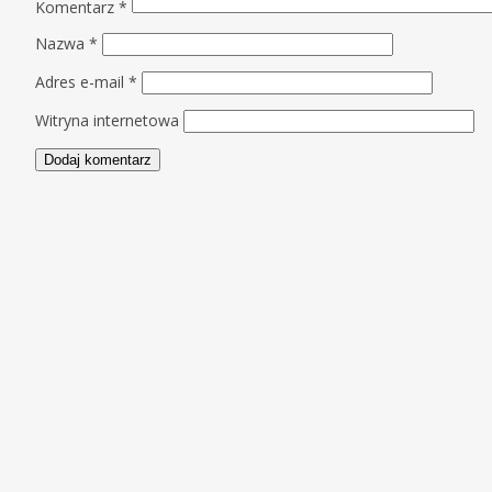
Komentarz
*
Nazwa
*
Adres e-mail
*
Witryna internetowa