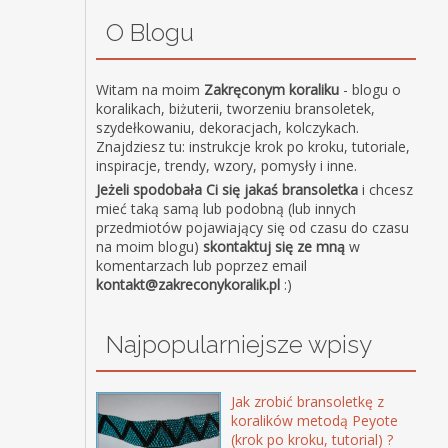
O Blogu
Witam na moim
Zakręconym koraliku
- blogu o
koralikach, biżuterii, tworzeniu bransoletek,
szydełkowaniu, dekoracjach, kolczykach.
Znajdziesz tu: instrukcje krok po kroku, tutoriale,
inspiracje, trendy, wzory, pomysły i inne.
Jeżeli spodobała Ci się jakaś bransoletka
i chcesz
mieć taką samą lub podobną (lub innych
przedmiotów pojawiający się od czasu do czasu
na moim blogu)
skontaktuj się ze mną
w
komentarzach lub poprzez email
kontakt@zakreconykoralik.pl
:)
Najpopularniejsze wpisy
Jak zrobić bransoletkę z
koralików metodą Peyote
(krok po kroku, tutorial) ?