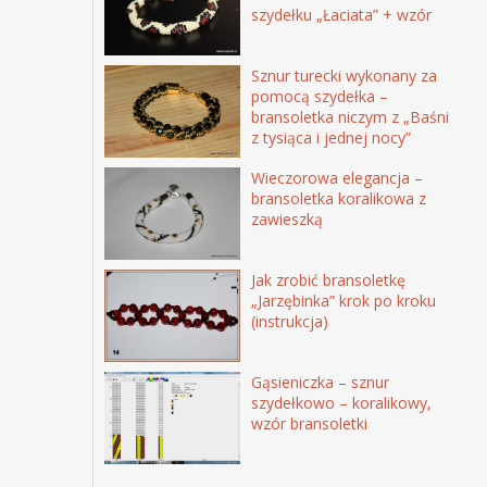
szydełku „Łaciata” + wzór
Sznur turecki wykonany za
pomocą szydełka –
bransoletka niczym z „Baśni
z tysiąca i jednej nocy”
Wieczorowa elegancja –
bransoletka koralikowa z
zawieszką
Jak zrobić bransoletkę
„Jarzębinka” krok po kroku
(instrukcja)
Gąsieniczka – sznur
szydełkowo – koralikowy,
wzór bransoletki