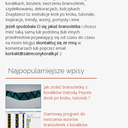
koralikach, biżuterii, tworzeniu bransoletek,
szydełkowaniu, dekoracjach, kolczykach.
Znajdziesz tu: instrukcje krok po kroku, tutoriale,
inspiracje, trendy, wzory, pomysły i inne.
Jeżeli spodobała Ci się jakaś bransoletka
i chcesz
mieć taką samą lub podobną (lub innych
przedmiotów pojawiający się od czasu do czasu
na moim blogu)
skontaktuj się ze mną
w
komentarzach lub poprzez email
kontakt@zakreconykoralik.pl
:)
Najpopularniejsze wpisy
Jak zrobić bransoletkę z
koralików metodą Peyote
(krok po kroku, tutorial) ?
Darmowy program do
tworzenia wzorów
bransoletek z koralików