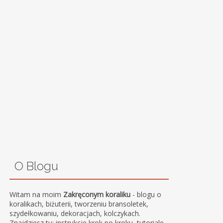
O Blogu
Witam na moim
Zakręconym koraliku
- blogu o
koralikach, biżuterii, tworzeniu bransoletek,
szydełkowaniu, dekoracjach, kolczykach.
Znajdziesz tu: instrukcje krok po kroku, tutoriale,