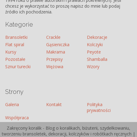
1994 roku o prawie autorskim i prawach pokrewnych). Jeśli
chcesz je wykorzystać to proszę napisz do mnie lub podaj
źródło ich pochodzenia.
Kategorie
Bransoletki
Crackle
Dekoracje
Flat spiral
Gąsieniczka
Kolczyki
Kursy
Makrama
Peyote
Pozostałe
Przepisy
Shamballa
Sznur turecki
Wężowa
Wzory
Strony
Galeria
Kontakt
Polityka
prywatności
Współpraca
Zakręcony koralik - Blog o koralikach, biżuterii, szydełkowaniu,
tworzeniu bransoletek, dekoracji, kolczyków i robótkach ręcznych |