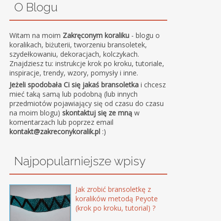
O Blogu
Witam na moim
Zakręconym koraliku
- blogu o
koralikach, biżuterii, tworzeniu bransoletek,
szydełkowaniu, dekoracjach, kolczykach.
Znajdziesz tu: instrukcje krok po kroku, tutoriale,
inspiracje, trendy, wzory, pomysły i inne.
Jeżeli spodobała Ci się jakaś bransoletka
i chcesz
mieć taką samą lub podobną (lub innych
przedmiotów pojawiający się od czasu do czasu
na moim blogu)
skontaktuj się ze mną
w
komentarzach lub poprzez email
kontakt@zakreconykoralik.pl
:)
Najpopularniejsze wpisy
Jak zrobić bransoletkę z
koralików metodą Peyote
(krok po kroku, tutorial) ?