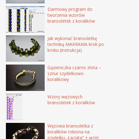
Darmowy program do
tworzenia wzorów
bransoletek z koralików
Jak wykonać bransoletkę
techniką MAKRAMA krok po
kroku (instrukcja)
Gąsieniczka czarno złota –
sznur szydełkowo-
koralikowy
Wzory wężowych
bransoletek z koralików
Wężowa bransoletka z
koralików robiona na
szydełku „Łaciata” + wzór