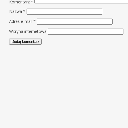
Komentarz
*
Nazwa
*
Adres e-mail
*
Witryna internetowa