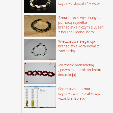
szydełku „Łaciata” + wzór
Sznur turecki wykonany za
pomocą szydełka –
bransoletka niczym z „Baśni
z tysiąca i jednej nocy”
Wieczorowa elegancja –
bransoletka koralikowa z
zawieszką
Jak zrobić bransoletkę
„Jarzębinka” krok po kroku
(instrukcja)
Gąsieniczka – sznur
szydełkowo – koralikowy,
wzór bransoletki