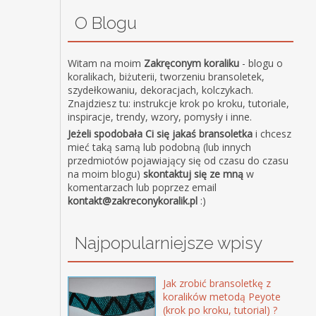
O Blogu
Witam na moim
Zakręconym koraliku
- blogu o
koralikach, biżuterii, tworzeniu bransoletek,
szydełkowaniu, dekoracjach, kolczykach.
Znajdziesz tu: instrukcje krok po kroku, tutoriale,
inspiracje, trendy, wzory, pomysły i inne.
Jeżeli spodobała Ci się jakaś bransoletka
i chcesz
mieć taką samą lub podobną (lub innych
przedmiotów pojawiający się od czasu do czasu
na moim blogu)
skontaktuj się ze mną
w
komentarzach lub poprzez email
kontakt@zakreconykoralik.pl
:)
Najpopularniejsze wpisy
Jak zrobić bransoletkę z
koralików metodą Peyote
(krok po kroku, tutorial) ?