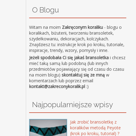
O Blogu
Witam na moim
Zakręconym koraliku
- blogu o
koralikach, biżuterii, tworzeniu bransoletek,
szydełkowaniu, dekoracjach, kolczykach.
Znajdziesz tu: instrukcje krok po kroku, tutoriale,
inspiracje, trendy, wzory, pomysły i inne.
Jeżeli spodobała Ci się jakaś bransoletka
i chcesz
mieć taką samą lub podobną (lub innych
przedmiotów pojawiający się od czasu do czasu
na moim blogu)
skontaktuj się ze mną
w
komentarzach lub poprzez email
kontakt@zakreconykoralik.pl
:)
Najpopularniejsze wpisy
Jak zrobić bransoletkę z
koralików metodą Peyote
(krok po kroku, tutorial) ?