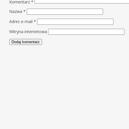
Komentarz
*
Nazwa
*
Adres e-mail
*
Witryna internetowa