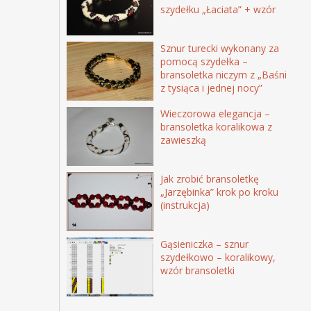
szydełku „Łaciata” + wzór
Sznur turecki wykonany za
pomocą szydełka –
bransoletka niczym z „Baśni
z tysiąca i jednej nocy”
Wieczorowa elegancja –
bransoletka koralikowa z
zawieszką
Jak zrobić bransoletkę
„Jarzębinka” krok po kroku
(instrukcja)
Gąsieniczka – sznur
szydełkowo – koralikowy,
wzór bransoletki