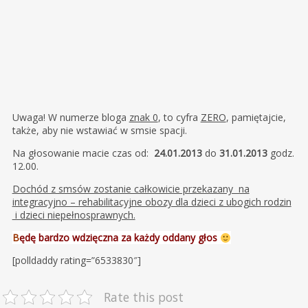
Uwaga! W numerze bloga
znak 0
, to cyfra
ZERO
, pamiętajcie,
także, aby nie wstawiać w smsie spacji.
Na głosowanie macie czas od:
24.01.2013
do
31.01.2013
godz.
12.00.
Dochód z smsów zostanie całkowicie przekazany na
integracyjno – rehabilitacyjne obozy dla dzieci z ubogich rodzin
i dzieci niepełnosprawnych.
B
ędę bardzo wdzięczna za każdy oddany głos
[polldaddy rating=”6533830″]
Rate this post