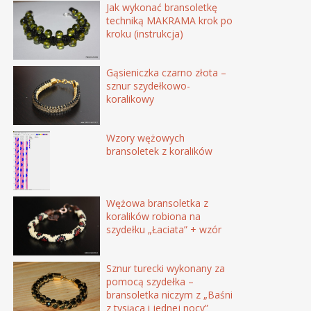
Jak wykonać bransoletkę
techniką MAKRAMA krok po
kroku (instrukcja)
Gąsieniczka czarno złota –
sznur szydełkowo-
koralikowy
Wzory wężowych
bransoletek z koralików
Wężowa bransoletka z
koralików robiona na
szydełku „Łaciata” + wzór
Sznur turecki wykonany za
pomocą szydełka –
bransoletka niczym z „Baśni
z tysiąca i jednej nocy”