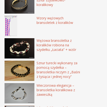
sznur szydełkowo-
koralikowy
Wzory wężowych
bransoletek z koralików
Wężowa bransoletka z
koralików robiona na
szydełku „Łaciata” + wzór
Sznur turecki wykonany za
pomocą szydełka –
bransoletka niczym z „Baśni
z tysiąca i jednej nocy”
Wieczorowa elegancja –
bransoletka koralikowa z
zawieszką