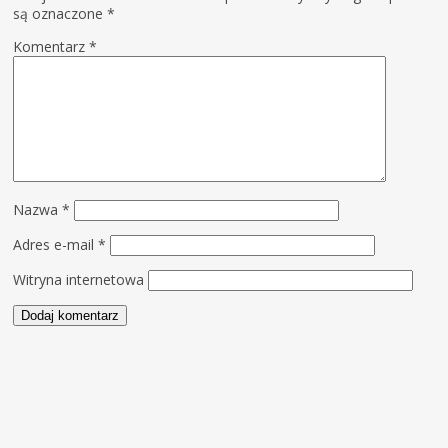
są oznaczone
*
Komentarz
*
Nazwa
*
Adres e-mail
*
Witryna internetowa