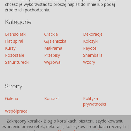
chcesz je wykorzystać to proszę napisz do mnie lub podaj
źródło ich pochodzenia.
Kategorie
Bransoletki
Crackle
Dekoracje
Flat spiral
Gąsieniczka
Kolczyki
Kursy
Makrama
Peyote
Pozostałe
Przepisy
Shamballa
Sznur turecki
Wężowa
Wzory
Strony
Galeria
Kontakt
Polityka
prywatności
Współpraca
Zakręcony koralik - Blog o koralikach, biżuterii, szydełkowaniu,
tworzeniu bransoletek, dekoracji, kolczyków i robótkach ręcznych |