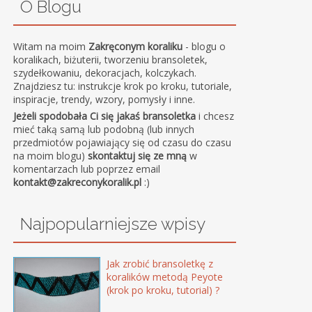
O Blogu
Witam na moim
Zakręconym koraliku
- blogu o
koralikach, biżuterii, tworzeniu bransoletek,
szydełkowaniu, dekoracjach, kolczykach.
Znajdziesz tu: instrukcje krok po kroku, tutoriale,
inspiracje, trendy, wzory, pomysły i inne.
Jeżeli spodobała Ci się jakaś bransoletka
i chcesz
mieć taką samą lub podobną (lub innych
przedmiotów pojawiający się od czasu do czasu
na moim blogu)
skontaktuj się ze mną
w
komentarzach lub poprzez email
kontakt@zakreconykoralik.pl
:)
Najpopularniejsze wpisy
Jak zrobić bransoletkę z
koralików metodą Peyote
(krok po kroku, tutorial) ?