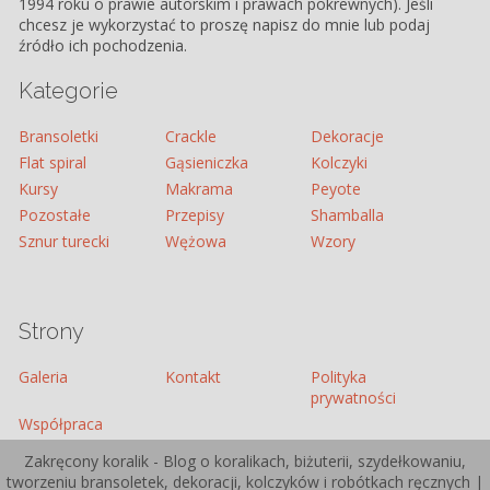
1994 roku o prawie autorskim i prawach pokrewnych). Jeśli
chcesz je wykorzystać to proszę napisz do mnie lub podaj
źródło ich pochodzenia.
Kategorie
Bransoletki
Crackle
Dekoracje
Flat spiral
Gąsieniczka
Kolczyki
Kursy
Makrama
Peyote
Pozostałe
Przepisy
Shamballa
Sznur turecki
Wężowa
Wzory
Strony
Galeria
Kontakt
Polityka
prywatności
Współpraca
Zakręcony koralik - Blog o koralikach, biżuterii, szydełkowaniu,
tworzeniu bransoletek, dekoracji, kolczyków i robótkach ręcznych |