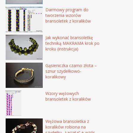
Darmowy program do
tworzenia wzorów
bransoletek z koralików
Jak wykonać bransoletkę
techniką MAKRAMA krok po
kroku (instrukcja)
Gąsieniczka czarno złota –
sznur szydełkowo-
koralikowy
Wzory wężowych
bransoletek z koralików
Wężowa bransoletka z
koralików robiona na
szydełku „Łaciata” + wzór