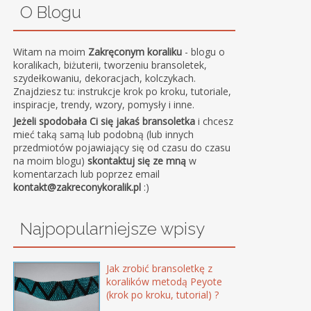
O Blogu
Witam na moim
Zakręconym koraliku
- blogu o
koralikach, biżuterii, tworzeniu bransoletek,
szydełkowaniu, dekoracjach, kolczykach.
Znajdziesz tu: instrukcje krok po kroku, tutoriale,
inspiracje, trendy, wzory, pomysły i inne.
Jeżeli spodobała Ci się jakaś bransoletka
i chcesz
mieć taką samą lub podobną (lub innych
przedmiotów pojawiający się od czasu do czasu
na moim blogu)
skontaktuj się ze mną
w
komentarzach lub poprzez email
kontakt@zakreconykoralik.pl
:)
Najpopularniejsze wpisy
Jak zrobić bransoletkę z
koralików metodą Peyote
(krok po kroku, tutorial) ?