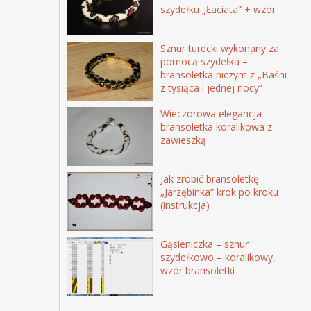
szydełku „Łaciata” + wzór
Sznur turecki wykonany za
pomocą szydełka –
bransoletka niczym z „Baśni
z tysiąca i jednej nocy”
Wieczorowa elegancja –
bransoletka koralikowa z
zawieszką
Jak zrobić bransoletkę
„Jarzębinka” krok po kroku
(instrukcja)
Gąsieniczka – sznur
szydełkowo – koralikowy,
wzór bransoletki