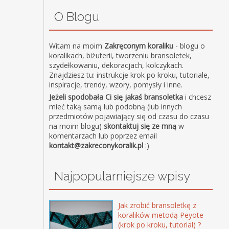
O Blogu
Witam na moim
Zakręconym koraliku
- blogu o
koralikach, biżuterii, tworzeniu bransoletek,
szydełkowaniu, dekoracjach, kolczykach.
Znajdziesz tu: instrukcje krok po kroku, tutoriale,
inspiracje, trendy, wzory, pomysły i inne.
Jeżeli spodobała Ci się jakaś bransoletka
i chcesz
mieć taką samą lub podobną (lub innych
przedmiotów pojawiający się od czasu do czasu
na moim blogu)
skontaktuj się ze mną
w
komentarzach lub poprzez email
kontakt@zakreconykoralik.pl
:)
Najpopularniejsze wpisy
Jak zrobić bransoletkę z
koralików metodą Peyote
(krok po kroku, tutorial) ?