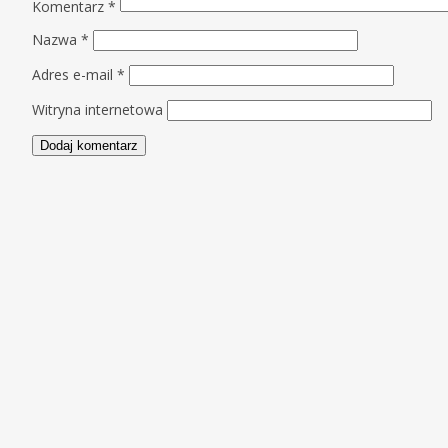
Komentarz
*
Nazwa
*
Adres e-mail
*
Witryna internetowa