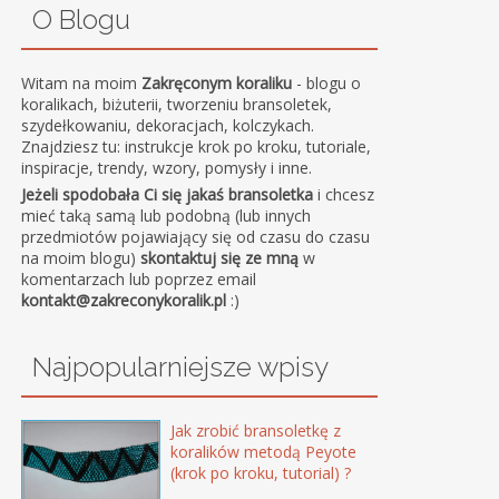
O Blogu
Witam na moim
Zakręconym koraliku
- blogu o
koralikach, biżuterii, tworzeniu bransoletek,
szydełkowaniu, dekoracjach, kolczykach.
Znajdziesz tu: instrukcje krok po kroku, tutoriale,
inspiracje, trendy, wzory, pomysły i inne.
Jeżeli spodobała Ci się jakaś bransoletka
i chcesz
mieć taką samą lub podobną (lub innych
przedmiotów pojawiający się od czasu do czasu
na moim blogu)
skontaktuj się ze mną
w
komentarzach lub poprzez email
kontakt@zakreconykoralik.pl
:)
Najpopularniejsze wpisy
Jak zrobić bransoletkę z
koralików metodą Peyote
(krok po kroku, tutorial) ?