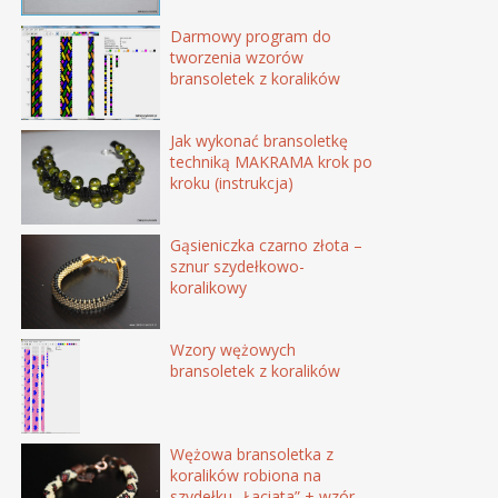
Darmowy program do
tworzenia wzorów
bransoletek z koralików
Jak wykonać bransoletkę
techniką MAKRAMA krok po
kroku (instrukcja)
Gąsieniczka czarno złota –
sznur szydełkowo-
koralikowy
Wzory wężowych
bransoletek z koralików
Wężowa bransoletka z
koralików robiona na
szydełku „Łaciata” + wzór