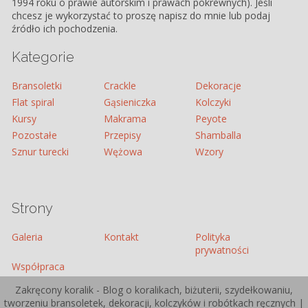
1994 roku o prawie autorskim i prawach pokrewnych). Jeśli
chcesz je wykorzystać to proszę napisz do mnie lub podaj
źródło ich pochodzenia.
Kategorie
Bransoletki
Crackle
Dekoracje
Flat spiral
Gąsieniczka
Kolczyki
Kursy
Makrama
Peyote
Pozostałe
Przepisy
Shamballa
Sznur turecki
Wężowa
Wzory
Strony
Galeria
Kontakt
Polityka
prywatności
Współpraca
Zakręcony koralik - Blog o koralikach, biżuterii, szydełkowaniu,
tworzeniu bransoletek, dekoracji, kolczyków i robótkach ręcznych |