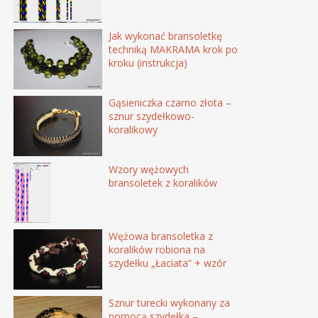
Jak wykonać bransoletkę
techniką MAKRAMA krok po
kroku (instrukcja)
Gąsieniczka czarno złota –
sznur szydełkowo-
koralikowy
Wzory wężowych
bransoletek z koralików
Wężowa bransoletka z
koralików robiona na
szydełku „Łaciata” + wzór
Sznur turecki wykonany za
pomocą szydełka –