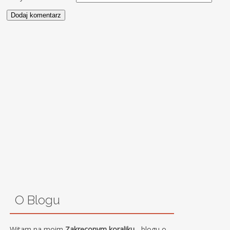
O Blogu
Witam na moim
Zakręconym koraliku
- blogu o