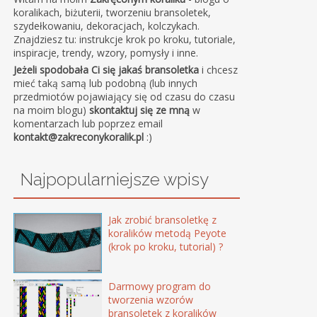
koralikach, biżuterii, tworzeniu bransoletek,
szydełkowaniu, dekoracjach, kolczykach.
Znajdziesz tu: instrukcje krok po kroku, tutoriale,
inspiracje, trendy, wzory, pomysły i inne.
Jeżeli spodobała Ci się jakaś bransoletka
i chcesz
mieć taką samą lub podobną (lub innych
przedmiotów pojawiający się od czasu do czasu
na moim blogu)
skontaktuj się ze mną
w
komentarzach lub poprzez email
kontakt@zakreconykoralik.pl
:)
Najpopularniejsze wpisy
Jak zrobić bransoletkę z
koralików metodą Peyote
(krok po kroku, tutorial) ?
Darmowy program do
tworzenia wzorów
bransoletek z koralików