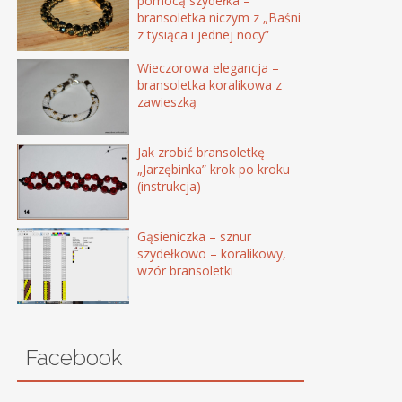
pomocą szydełka –
bransoletka niczym z „Baśni
z tysiąca i jednej nocy”
Wieczorowa elegancja –
bransoletka koralikowa z
zawieszką
Jak zrobić bransoletkę
„Jarzębinka” krok po kroku
(instrukcja)
Gąsieniczka – sznur
szydełkowo – koralikowy,
wzór bransoletki
Facebook