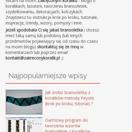
Witam na moim
Zakręconym koraliku
- blogu o
koralikach, biżuterii, tworzeniu bransoletek,
szydełkowaniu, dekoracjach, kolczykach.
Znajdziesz tu: instrukcje krok po kroku, tutoriale,
inspiracje, trendy, wzory, pomysły i inne.
Jeżeli spodobała Ci się jakaś bransoletka
i chcesz
mieć taką samą lub podobną (lub innych
przedmiotów pojawiający się od czasu do czasu
na moim blogu)
skontaktuj się ze mną
w
komentarzach lub poprzez email
kontakt@zakreconykoralik.pl
:)
Najpopularniejsze wpisy
Jak zrobić bransoletkę z
koralików metodą Peyote
(krok po kroku, tutorial) ?
Darmowy program do
tworzenia wzorów
bransoletek z koralików