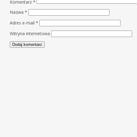
Komentarz
*
Nazwa
*
Adres e-mail
*
Witryna internetowa