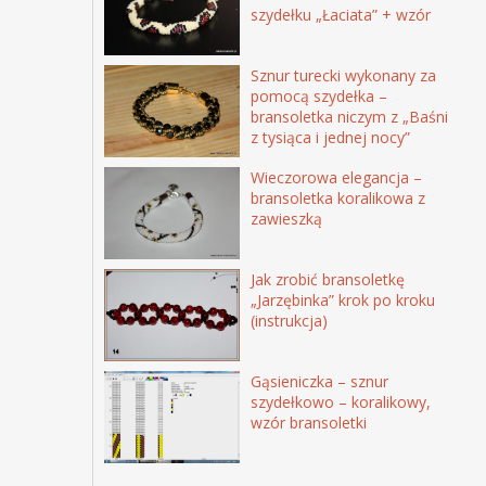
szydełku „Łaciata” + wzór
Sznur turecki wykonany za
pomocą szydełka –
bransoletka niczym z „Baśni
z tysiąca i jednej nocy”
Wieczorowa elegancja –
bransoletka koralikowa z
zawieszką
Jak zrobić bransoletkę
„Jarzębinka” krok po kroku
(instrukcja)
Gąsieniczka – sznur
szydełkowo – koralikowy,
wzór bransoletki