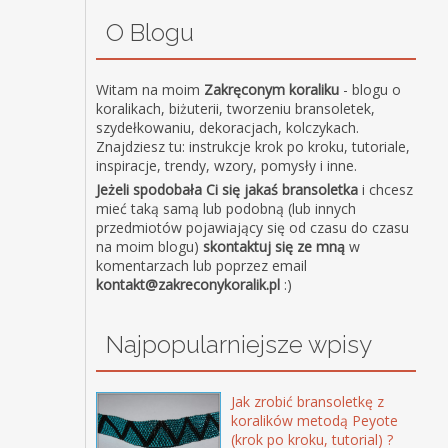
O Blogu
Witam na moim
Zakręconym koraliku
- blogu o
koralikach, biżuterii, tworzeniu bransoletek,
szydełkowaniu, dekoracjach, kolczykach.
Znajdziesz tu: instrukcje krok po kroku, tutoriale,
inspiracje, trendy, wzory, pomysły i inne.
Jeżeli spodobała Ci się jakaś bransoletka
i chcesz
mieć taką samą lub podobną (lub innych
przedmiotów pojawiający się od czasu do czasu
na moim blogu)
skontaktuj się ze mną
w
komentarzach lub poprzez email
kontakt@zakreconykoralik.pl
:)
Najpopularniejsze wpisy
Jak zrobić bransoletkę z
koralików metodą Peyote
(krok po kroku, tutorial) ?